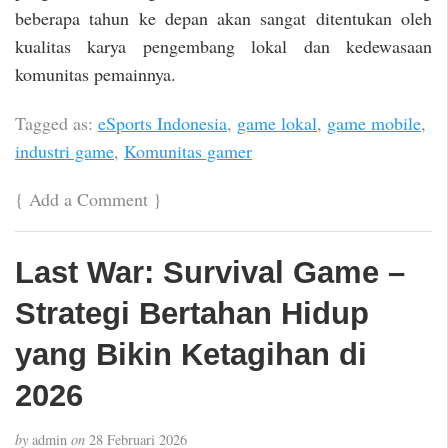
beberapa tahun ke depan akan sangat ditentukan oleh
kualitas karya pengembang lokal dan kedewasaan
komunitas pemainnya.
Tagged as:
eSports Indonesia
,
game lokal
,
game mobile
,
industri game
,
Komunitas gamer
{
Add a Comment
}
Last War: Survival Game –
Strategi Bertahan Hidup
yang Bikin Ketagihan di
2026
by
admin
on
28 Februari 2026