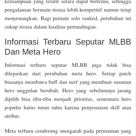
kemampuan yang relatif setara dapat bertemu, sehingga
pengalaman bermain terasa lebih kompetitif namun tetap
menyenangkan. Bagi pemain solo ranked, perubahan ini
cukup terasa dalam kualitas pertandingan.
Informasi Terbaru Seputar MLBB
Dan Meta Hero
Informasi terbaru seputar MLBB juga tidak bisa
dilepaskan dari perubahan meta hero. Setiap patch
biasanya membawa buff dan nerf yang membuat susunan
hero unggulan berubah. Hero yang sebelumnya jarang
dipilih bisa tiba-tiba menjadi prioritas, sementara hero
populer harus turun tahta karena penyesuaian skill atau
atribut.
Meta terbaru cenderung mengarah pada permainan yang