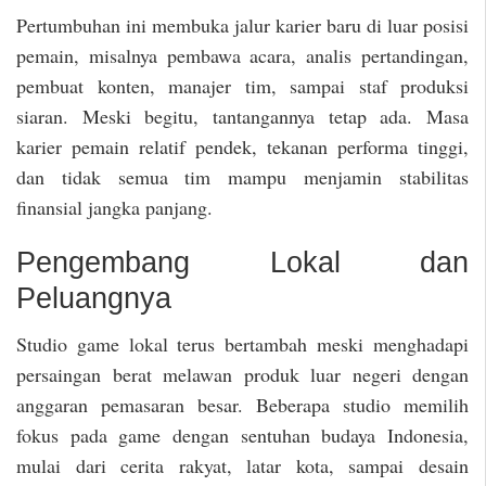
Pertumbuhan ini membuka jalur karier baru di luar posisi
pemain, misalnya pembawa acara, analis pertandingan,
pembuat konten, manajer tim, sampai staf produksi
siaran. Meski begitu, tantangannya tetap ada. Masa
karier pemain relatif pendek, tekanan performa tinggi,
dan tidak semua tim mampu menjamin stabilitas
finansial jangka panjang.
Pengembang Lokal dan
Peluangnya
Studio game lokal terus bertambah meski menghadapi
persaingan berat melawan produk luar negeri dengan
anggaran pemasaran besar. Beberapa studio memilih
fokus pada game dengan sentuhan budaya Indonesia,
mulai dari cerita rakyat, latar kota, sampai desain