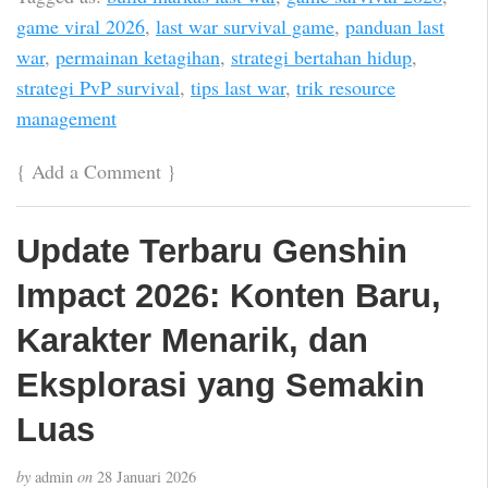
game viral 2026
,
last war survival game
,
panduan last
war
,
permainan ketagihan
,
strategi bertahan hidup
,
strategi PvP survival
,
tips last war
,
trik resource
management
{
Add a Comment
}
Update Terbaru Genshin
Impact 2026: Konten Baru,
Karakter Menarik, dan
Eksplorasi yang Semakin
Luas
by
admin
on
28 Januari 2026