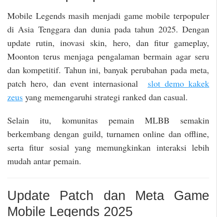
Mobile Legends masih menjadi game mobile terpopuler
di Asia Tenggara dan dunia pada tahun 2025. Dengan
update rutin, inovasi skin, hero, dan fitur gameplay,
Moonton terus menjaga pengalaman bermain agar seru
dan kompetitif. Tahun ini, banyak perubahan pada meta,
patch hero, dan event internasional
slot demo kakek
zeus
yang memengaruhi strategi ranked dan casual.
Selain itu, komunitas pemain MLBB semakin
berkembang dengan guild, turnamen online dan offline,
serta fitur sosial yang memungkinkan interaksi lebih
mudah antar pemain.
Update Patch dan Meta Game
Mobile Legends 2025