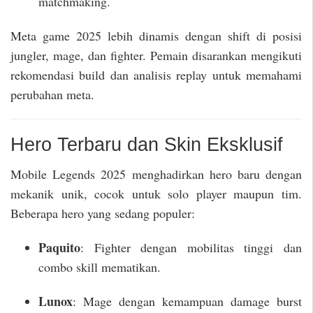
matchmaking.
Meta game 2025 lebih dinamis dengan shift di posisi
jungler, mage, dan fighter. Pemain disarankan mengikuti
rekomendasi build dan analisis replay untuk memahami
perubahan meta.
Hero Terbaru dan Skin Eksklusif
Mobile Legends 2025 menghadirkan hero baru dengan
mekanik unik, cocok untuk solo player maupun tim.
Beberapa hero yang sedang populer:
Paquito
: Fighter dengan mobilitas tinggi dan
combo skill mematikan.
Lunox
: Mage dengan kemampuan damage burst