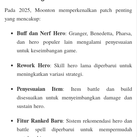
Pada 2025, Moonton memperkenalkan patch penting
yang mencakup:
Buff dan Nerf Hero
: Granger, Benedetta, Pharsa,
dan hero populer lain mengalami penyesuaian
untuk keseimbangan game.
Rework Hero
: Skill hero lama diperbarui untuk
meningkatkan variasi strategi.
Penyesuaian Item
: Item battle dan build
disesuaikan untuk menyeimbangkan damage dan
sustain hero.
Fitur Ranked Baru
: Sistem rekomendasi hero dan
battle spell diperbarui untuk mempermudah