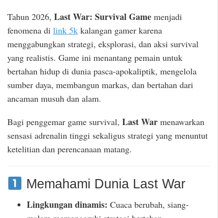
Last War: Survival Game
Tahun 2026,
menjadi
fenomena di
link 5k
kalangan gamer karena
menggabungkan strategi, eksplorasi, dan aksi survival
yang realistis. Game ini menantang pemain untuk
bertahan hidup di dunia pasca-apokaliptik, mengelola
sumber daya, membangun markas, dan bertahan dari
ancaman musuh dan alam.
Last War
Bagi penggemar game survival,
menawarkan
sensasi adrenalin tinggi sekaligus strategi yang menuntut
ketelitian dan perencanaan matang.
Memahami Dunia Last War
Lingkungan dinamis:
Cuaca berubah, siang-