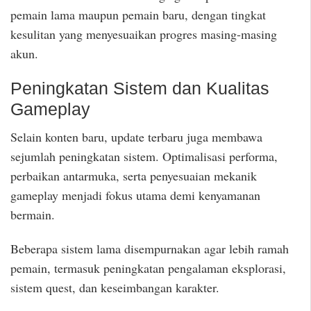
pemain lama maupun pemain baru, dengan tingkat
kesulitan yang menyesuaikan progres masing-masing
akun.
Peningkatan Sistem dan Kualitas
Gameplay
Selain konten baru, update terbaru juga membawa
sejumlah peningkatan sistem. Optimalisasi performa,
perbaikan antarmuka, serta penyesuaian mekanik
gameplay menjadi fokus utama demi kenyamanan
bermain.
Beberapa sistem lama disempurnakan agar lebih ramah
pemain, termasuk peningkatan pengalaman eksplorasi,
sistem quest, dan keseimbangan karakter.