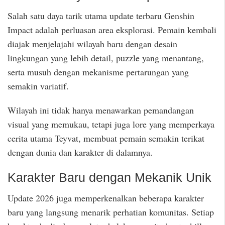
Salah satu daya tarik utama update terbaru Genshin
Impact adalah perluasan area eksplorasi. Pemain kembali
diajak menjelajahi wilayah baru dengan desain
lingkungan yang lebih detail, puzzle yang menantang,
serta musuh dengan mekanisme pertarungan yang
semakin variatif.
Wilayah ini tidak hanya menawarkan pemandangan
visual yang memukau, tetapi juga lore yang memperkaya
cerita utama Teyvat, membuat pemain semakin terikat
dengan dunia dan karakter di dalamnya.
Karakter Baru dengan Mekanik Unik
Update 2026 juga memperkenalkan beberapa karakter
baru yang langsung menarik perhatian komunitas. Setiap