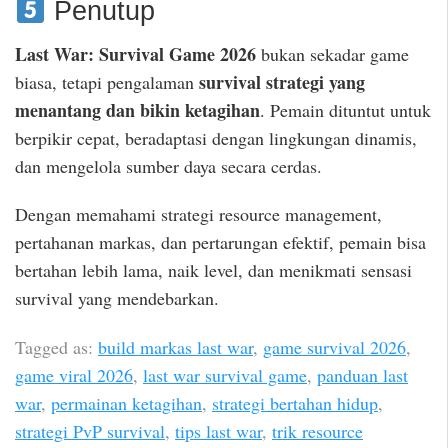
Penutup
Last War: Survival Game 2026
bukan sekadar game
survival strategi yang
biasa, tetapi pengalaman
menantang dan bikin ketagihan
. Pemain dituntut untuk
berpikir cepat, beradaptasi dengan lingkungan dinamis,
dan mengelola sumber daya secara cerdas.
Dengan memahami strategi resource management,
pertahanan markas, dan pertarungan efektif, pemain bisa
bertahan lebih lama, naik level, dan menikmati sensasi
survival yang mendebarkan.
Tagged as:
build markas last war
,
game survival 2026
,
game viral 2026
,
last war survival game
,
panduan last
war
,
permainan ketagihan
,
strategi bertahan hidup
,
strategi PvP survival
,
tips last war
,
trik resource