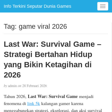
Info Terkini Seputar Dunia Games
T
o
g
g
Tag:
game viral 2026
l
e
n
Last War: Survival Game –
a
v
Strategi Bertahan Hidup
i
g
yang Bikin Ketagihan di
a
2026
t
i
o
by
admin
on
28 Februari 2026
n
Last War: Survival Game
Tahun 2026,
menjadi
fenomena di
link 5k
kalangan gamer karena
menggabungkan strategi, eksplorasi, dan aksi survival