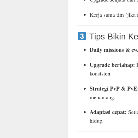
Kerja sama tim (jika
Tips Bikin Ke
Daily missions & eve
Upgrade bertahap:
F
konsisten.
Strategi PvP & PvE
menantang.
Adaptasi cepat:
Seti
hidup.