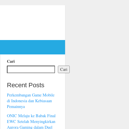
Cari
Cari
Recent Posts
Perkembangan Game Mobile
di Indonesia dan Kebiasaan
Pemainnya
ONIC Melaju ke Babak Final
EWC Setelah Menyingkirkan
Aurora Gaming dalam Duel