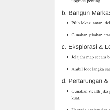
upgrade penting.
b. Bangun Markas
Pilih lokasi aman, de
Gunakan jebakan ata
c. Eksplorasi & L
Jelajahi map secara b
Ambil loot langka sa
d. Pertarungan &
Gunakan stealth jika 
kuat.
Upgrade senjata dan 