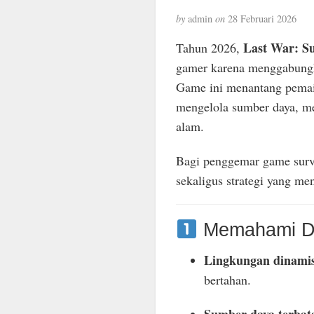
by
admin
on
28 Februari 2026
Last War: S
Tahun 2026,
gamer karena menggabungkan
Game ini menantang pemain
mengelola sumber daya, m
alam.
Bagi penggemar game surv
sekaligus strategi yang me
Memahami Du
Lingkungan dinami
bertahan.
Sumber daya terbat