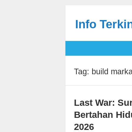
Info Terk
Tag:
build marka
Last War: Sur
Bertahan Hid
2026