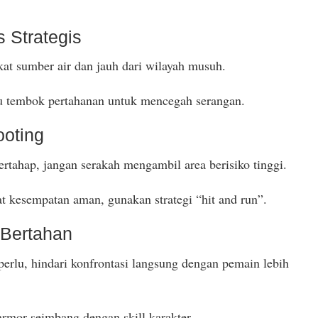
 Strategis
kat sumber air dan jauh dari wilayah musuh.
u tembok pertahanan untuk mencegah serangan.
ooting
ertahap, jangan serakah mengambil area berisiko tinggi.
at kesempatan aman, gunakan strategi “hit and run”.
 Bertahan
perlu, hindari konfrontasi langsung dengan pemain lebih
armor seimbang dengan skill karakter.