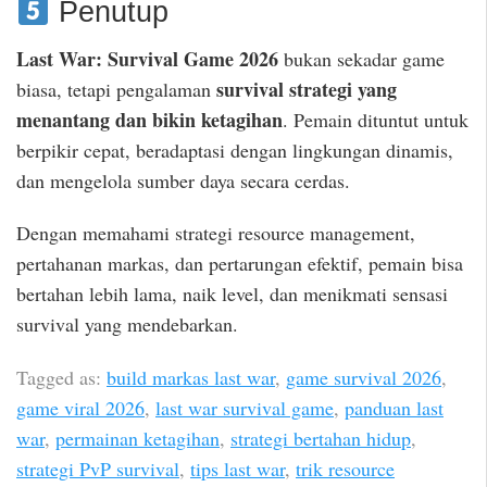
Penutup
Last War: Survival Game 2026
bukan sekadar game
survival strategi yang
biasa, tetapi pengalaman
menantang dan bikin ketagihan
. Pemain dituntut untuk
berpikir cepat, beradaptasi dengan lingkungan dinamis,
dan mengelola sumber daya secara cerdas.
Dengan memahami strategi resource management,
pertahanan markas, dan pertarungan efektif, pemain bisa
bertahan lebih lama, naik level, dan menikmati sensasi
survival yang mendebarkan.
Tagged as:
build markas last war
,
game survival 2026
,
game viral 2026
,
last war survival game
,
panduan last
war
,
permainan ketagihan
,
strategi bertahan hidup
,
strategi PvP survival
,
tips last war
,
trik resource