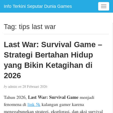
Info Terkini Seputar Dunia Games
T
o
g
g
Tag:
tips last war
l
e
n
Last War: Survival Game –
a
v
Strategi Bertahan Hidup
i
g
yang Bikin Ketagihan di
a
2026
t
i
o
by
admin
on
28 Februari 2026
n
Last War: Survival Game
Tahun 2026,
menjadi
fenomena di
link 5k
kalangan gamer karena
menggabungkan strategi, eksplorasi, dan aksi survival