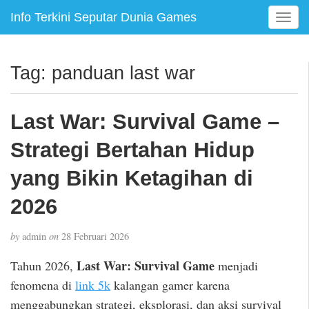
Info Terkini Seputar Dunia Games
T
o
g
g
Tag:
panduan last war
l
e
n
Last War: Survival Game –
a
v
Strategi Bertahan Hidup
i
g
yang Bikin Ketagihan di
a
2026
t
i
o
by
admin
on
28 Februari 2026
n
Last War: Survival Game
Tahun 2026,
menjadi
fenomena di
link 5k
kalangan gamer karena
menggabungkan strategi, eksplorasi, dan aksi survival