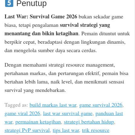
Penutup
Last War: Survival Game 2026
bukan sekadar game
survival strategi yang
biasa, tetapi pengalaman
menantang dan bikin ketagihan
. Pemain dituntut untuk
berpikir cepat, beradaptasi dengan lingkungan dinamis,
dan mengelola sumber daya secara cerdas.
Dengan memahami strategi resource management,
pertahanan markas, dan pertarungan efektif, pemain bisa
bertahan lebih lama, naik level, dan menikmati sensasi
survival yang mendebarkan.
Tagged as:
build markas last war
,
game survival 2026
,
game viral 2026
,
last war survival game
,
panduan last
war
,
permainan ketagihan
,
strategi bertahan hidup
,
strategi PvP survival
,
tips last war
,
trik resource