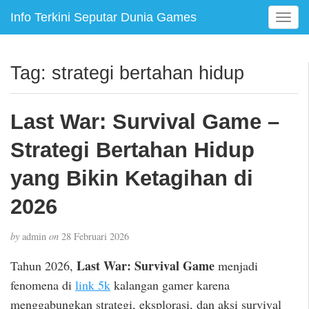
Info Terkini Seputar Dunia Games
T
o
g
g
Tag:
strategi bertahan hidup
l
e
n
Last War: Survival Game –
a
v
Strategi Bertahan Hidup
i
g
yang Bikin Ketagihan di
a
2026
t
i
o
by
admin
on
28 Februari 2026
n
Last War: Survival Game
Tahun 2026,
menjadi
fenomena di
link 5k
kalangan gamer karena
menggabungkan strategi, eksplorasi, dan aksi survival