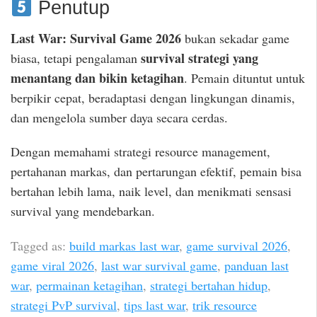
Penutup
Last War: Survival Game 2026
bukan sekadar game
survival strategi yang
biasa, tetapi pengalaman
menantang dan bikin ketagihan
. Pemain dituntut untuk
berpikir cepat, beradaptasi dengan lingkungan dinamis,
dan mengelola sumber daya secara cerdas.
Dengan memahami strategi resource management,
pertahanan markas, dan pertarungan efektif, pemain bisa
bertahan lebih lama, naik level, dan menikmati sensasi
survival yang mendebarkan.
Tagged as:
build markas last war
,
game survival 2026
,
game viral 2026
,
last war survival game
,
panduan last
war
,
permainan ketagihan
,
strategi bertahan hidup
,
strategi PvP survival
,
tips last war
,
trik resource