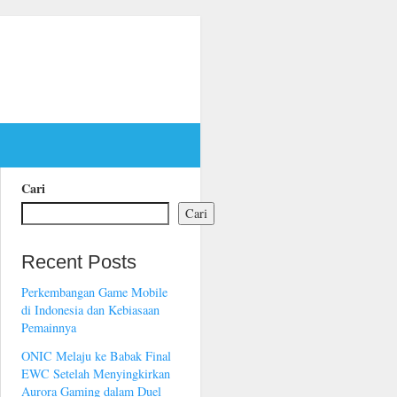
Cari
Cari
Recent Posts
Perkembangan Game Mobile
di Indonesia dan Kebiasaan
Pemainnya
ONIC Melaju ke Babak Final
EWC Setelah Menyingkirkan
Aurora Gaming dalam Duel