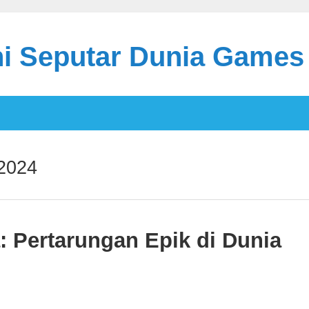
ini Seputar Dunia Games
2024
 Pertarungan Epik di Dunia