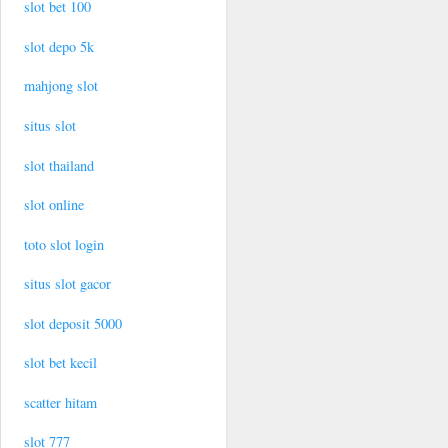
slot bet 100
slot depo 5k
mahjong slot
situs slot
slot thailand
slot online
toto slot login
situs slot gacor
slot deposit 5000
slot bet kecil
scatter hitam
slot 777