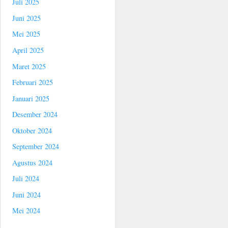
Juli 2025
Juni 2025
Mei 2025
April 2025
Maret 2025
Februari 2025
Januari 2025
Desember 2024
Oktober 2024
September 2024
Agustus 2024
Juli 2024
Juni 2024
Mei 2024