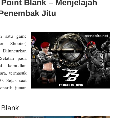
Point Blank – Menjelajah
 Penembak Jitu
h satu game
son Shooter)
. Diluncurkan
Selatan pada
i kemudian
ara, termasuk
0. Sejak saat
enarik jutaan
 Blank