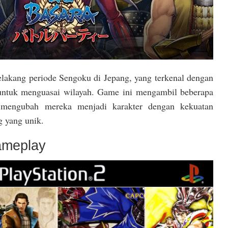
elakang periode Sengoku di Jepang, yang terkenal dengan
untuk menguasai wilayah. Game ini mengambil beberapa
 mengubah mereka menjadi karakter dengan kekuatan
g yang unik.
ameplay