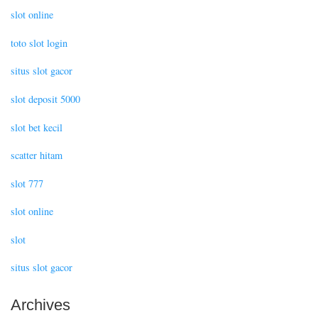
slot online
toto slot login
situs slot gacor
slot deposit 5000
slot bet kecil
scatter hitam
slot 777
slot online
slot
situs slot gacor
Archives