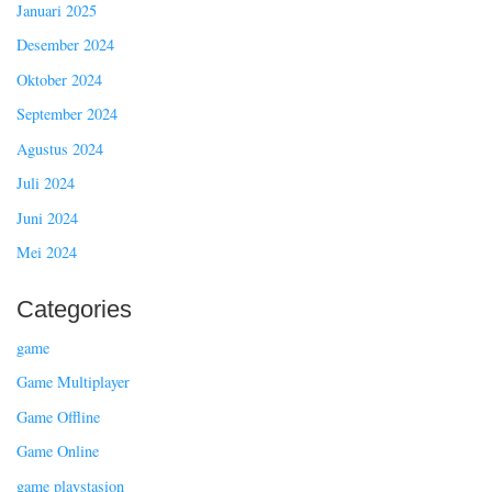
Januari 2025
Desember 2024
Oktober 2024
September 2024
Agustus 2024
Juli 2024
Juni 2024
Mei 2024
Categories
game
Game Multiplayer
Game Offline
Game Online
game playstasion