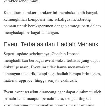
karakter sebelumnya.
Kehadiran karakter-karakter ini membuka lebih banyak
kemungkinan komposisi tim, sekaligus mendorong
pemain untuk bereksperimen dengan strategi baru dalam
menghadapi berbagai tantangan.
Event Terbatas dan Hadiah Menarik
Seperti update sebelumnya, Genshin Impact
menghadirkan berbagai event waktu terbatas yang dapat
diikuti pemain. Event ini tidak hanya menawarkan
tantangan menarik, tetapi juga hadiah berupa Primogem,
material upgrade, hingga senjata eksklusif.
Event-event tersebut dirancang agar dapat dinikmati oleh
pemain lama maupun pemain baru, dengan tingkat
kesulitan yang menyesuaikan progres masing-masing