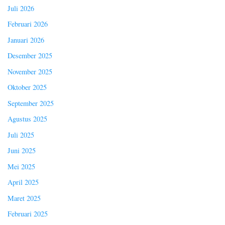
Juli 2026
Februari 2026
Januari 2026
Desember 2025
November 2025
Oktober 2025
September 2025
Agustus 2025
Juli 2025
Juni 2025
Mei 2025
April 2025
Maret 2025
Februari 2025