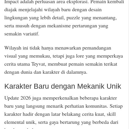
Impact adalah perluasan area eksplorasi. Pemain kembali
diajak menjelajahi wilayah baru dengan desain
lingkungan yang lebih detail, puzzle yang menantang,
serta musuh dengan mekanisme pertarungan yang
semakin variatif.
Wilayah ini tidak hanya menawarkan pemandangan
visual yang memukau, tetapi juga lore yang memperkaya
cerita utama Teyvat, membuat pemain semakin terikat
dengan dunia dan karakter di dalamnya.
Karakter Baru dengan Mekanik Unik
Update 2026 juga memperkenalkan beberapa karakter
baru yang langsung menarik perhatian komunitas. Setiap
karakter hadir dengan latar belakang cerita kuat, skill
elemental unik, serta gaya bertarung yang berbeda dari