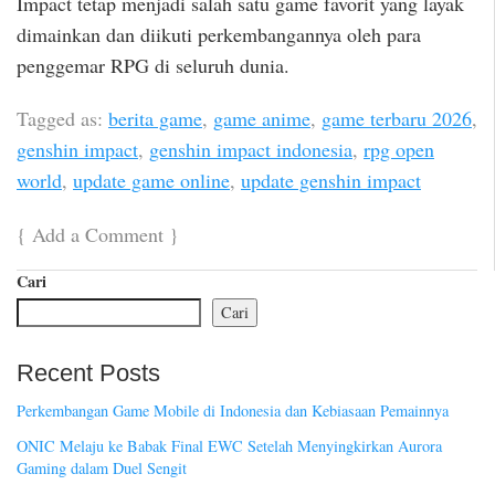
Impact tetap menjadi salah satu game favorit yang layak
dimainkan dan diikuti perkembangannya oleh para
penggemar RPG di seluruh dunia.
Tagged as:
berita game
,
game anime
,
game terbaru 2026
,
genshin impact
,
genshin impact indonesia
,
rpg open
world
,
update game online
,
update genshin impact
{
Add a Comment
}
Cari
Cari
Recent Posts
Perkembangan Game Mobile di Indonesia dan Kebiasaan Pemainnya
ONIC Melaju ke Babak Final EWC Setelah Menyingkirkan Aurora
Gaming dalam Duel Sengit