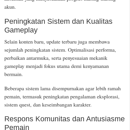
akun.
Peningkatan Sistem dan Kualitas
Gameplay
Selain konten baru, update terbaru juga membawa
sejumlah peningkatan sistem. Optimalisasi performa,
perbaikan antarmuka, serta penyesuaian mekanik
gameplay menjadi fokus utama demi kenyamanan
bermain.
Beberapa sistem lama disempurnakan agar lebih ramah
pemain, termasuk peningkatan pengalaman eksplorasi,
sistem quest, dan keseimbangan karakter.
Respons Komunitas dan Antusiasme
Pemain