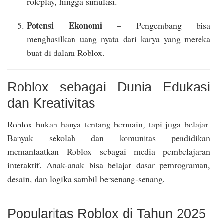
roleplay, hingga simulasi.
Potensi Ekonomi
– Pengembang bisa
menghasilkan uang nyata dari karya yang mereka
buat di dalam Roblox.
Roblox sebagai Dunia Edukasi
dan Kreativitas
Roblox bukan hanya tentang bermain, tapi juga belajar.
Banyak sekolah dan komunitas pendidikan
memanfaatkan Roblox sebagai media pembelajaran
interaktif. Anak-anak bisa belajar dasar pemrograman,
desain, dan logika sambil bersenang-senang.
Popularitas Roblox di Tahun 2025