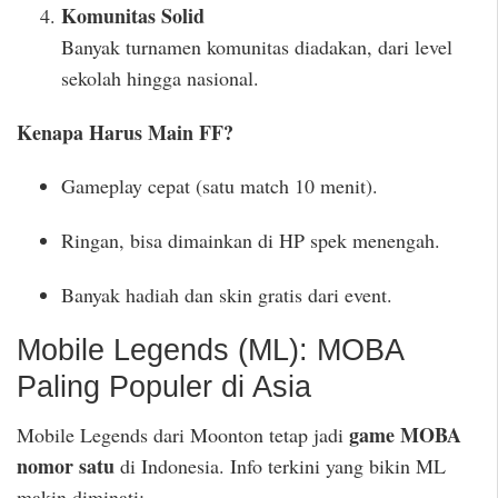
Komunitas Solid
Banyak turnamen komunitas diadakan, dari level
sekolah hingga nasional.
Kenapa Harus Main FF?
Gameplay cepat (satu match 10 menit).
Ringan, bisa dimainkan di HP spek menengah.
Banyak hadiah dan skin gratis dari event.
Mobile Legends (ML): MOBA
Paling Populer di Asia
game MOBA
Mobile Legends dari Moonton tetap jadi
nomor satu
di Indonesia. Info terkini yang bikin ML
makin diminati: