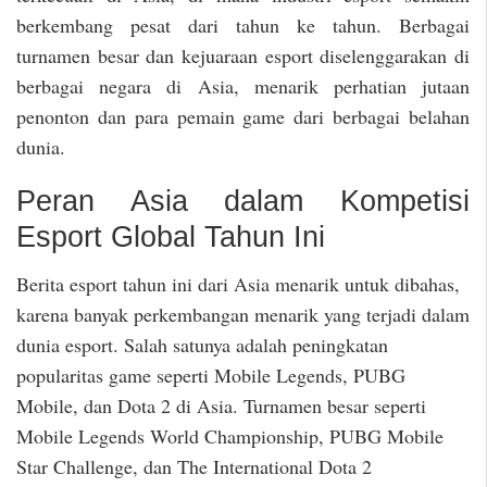
berkembang pesat dari tahun ke tahun. Berbagai
turnamen besar dan kejuaraan esport diselenggarakan di
berbagai negara di Asia, menarik perhatian jutaan
penonton dan para pemain game dari berbagai belahan
dunia.
Peran Asia dalam Kompetisi
Esport Global Tahun Ini
Berita esport tahun ini dari Asia menarik untuk dibahas,
karena banyak perkembangan menarik yang terjadi dalam
dunia esport. Salah satunya adalah peningkatan
popularitas game seperti Mobile Legends, PUBG
Mobile, dan Dota 2 di Asia. Turnamen besar seperti
Mobile Legends World Championship, PUBG Mobile
Star Challenge, dan The International Dota 2