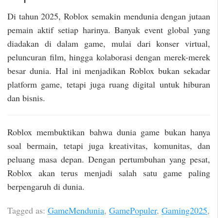
Di tahun 2025, Roblox semakin mendunia dengan jutaan
pemain aktif setiap harinya. Banyak event global yang
diadakan di dalam game, mulai dari konser virtual,
peluncuran film, hingga kolaborasi dengan merek-merek
besar dunia. Hal ini menjadikan Roblox bukan sekadar
platform game, tetapi juga ruang digital untuk hiburan
dan bisnis.
Roblox membuktikan bahwa dunia game bukan hanya
soal bermain, tetapi juga kreativitas, komunitas, dan
peluang masa depan. Dengan pertumbuhan yang pesat,
Roblox akan terus menjadi salah satu game paling
berpengaruh di dunia.
Tagged as:
GameMendunia
,
GamePopuler
,
Gaming2025
,