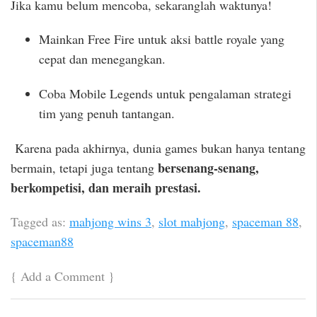
Jika kamu belum mencoba, sekaranglah waktunya!
Mainkan Free Fire untuk aksi battle royale yang
cepat dan menegangkan.
Coba Mobile Legends untuk pengalaman strategi
tim yang penuh tantangan.
Karena pada akhirnya, dunia games bukan hanya tentang
bersenang-senang,
bermain, tetapi juga tentang
berkompetisi, dan meraih prestasi.
Tagged as:
mahjong wins 3
,
slot mahjong
,
spaceman 88
,
spaceman88
{
Add a Comment
}