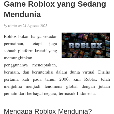
Game Roblox yang Sedang
Mendunia
by
admin
on
24 Agustus 2025
Roblox bukan hanya sekadar
permainan, tetapi juga
sebuah platform kreatif yang
memungkinkan
penggunanya menciptakan,
bermain, dan berinteraksi dalam dunia virtual. Dirilis
pertama kali pada tahun 2006, kini Roblox telah
menjelma menjadi fenomena global dengan jutaan
pemain dari berbagai negara, termasuk Indonesia.
Mengapa Roblox Mendunia?