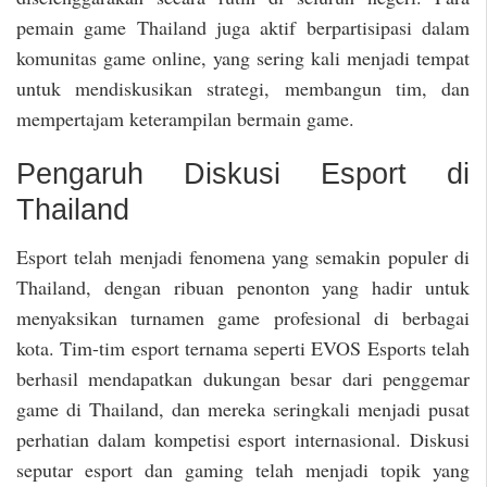
pemain game Thailand juga aktif berpartisipasi dalam
komunitas game online, yang sering kali menjadi tempat
untuk mendiskusikan strategi, membangun tim, dan
mempertajam keterampilan bermain game.
Pengaruh Diskusi Esport di
Thailand
Esport telah menjadi fenomena yang semakin populer di
Thailand, dengan ribuan penonton yang hadir untuk
menyaksikan turnamen game profesional di berbagai
kota. Tim-tim esport ternama seperti EVOS Esports telah
berhasil mendapatkan dukungan besar dari penggemar
game di Thailand, dan mereka seringkali menjadi pusat
perhatian dalam kompetisi esport internasional. Diskusi
seputar esport dan gaming telah menjadi topik yang