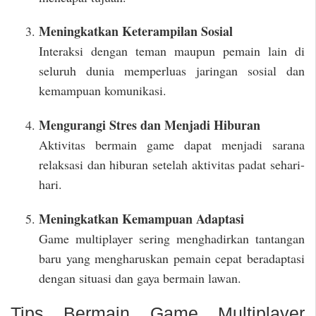
Meningkatkan Keterampilan Sosial
Interaksi dengan teman maupun pemain lain di
seluruh dunia memperluas jaringan sosial dan
kemampuan komunikasi.
Mengurangi Stres dan Menjadi Hiburan
Aktivitas bermain game dapat menjadi sarana
relaksasi dan hiburan setelah aktivitas padat sehari-
hari.
Meningkatkan Kemampuan Adaptasi
Game multiplayer sering menghadirkan tantangan
baru yang mengharuskan pemain cepat beradaptasi
dengan situasi dan gaya bermain lawan.
Tips Bermain Game Multiplayer