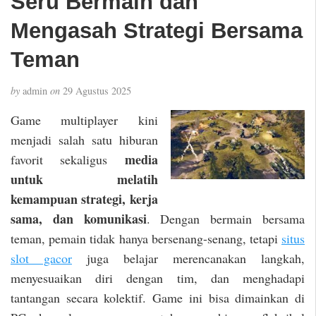
Seru Bermain dan
Mengasah Strategi Bersama
Teman
by
admin
on
29 Agustus 2025
Game multiplayer kini
menjadi salah satu hiburan
media
favorit sekaligus
untuk melatih
kemampuan strategi, kerja
sama, dan komunikasi
. Dengan bermain bersama
teman, pemain tidak hanya bersenang-senang, tetapi
situs
slot gacor
juga belajar merencanakan langkah,
menyesuaikan diri dengan tim, dan menghadapi
tantangan secara kolektif. Game ini bisa dimainkan di