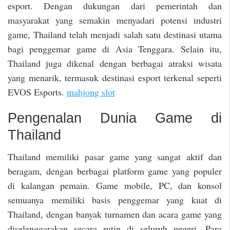
esport. Dengan dukungan dari pemerintah dan
masyarakat yang semakin menyadari potensi industri
game, Thailand telah menjadi salah satu destinasi utama
bagi penggemar game di Asia Tenggara. Selain itu,
Thailand juga dikenal dengan berbagai atraksi wisata
yang menarik, termasuk destinasi esport terkenal seperti
EVOS Esports.
mahjong slot
Pengenalan Dunia Game di
Thailand
Thailand memiliki pasar game yang sangat aktif dan
beragam, dengan berbagai platform game yang populer
di kalangan pemain. Game mobile, PC, dan konsol
semuanya memiliki basis penggemar yang kuat di
Thailand, dengan banyak turnamen dan acara game yang
diselenggarakan secara rutin di seluruh negeri. Para