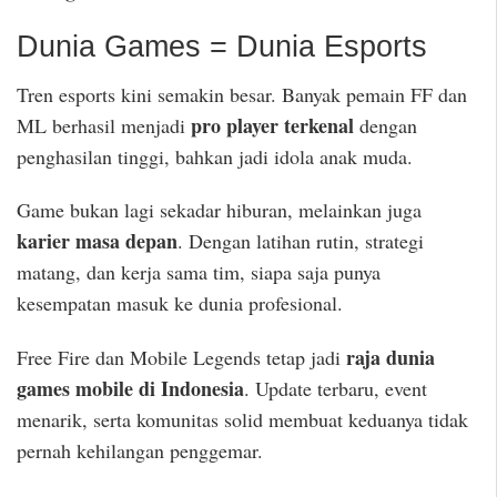
Dunia Games = Dunia Esports
Tren esports kini semakin besar. Banyak pemain FF dan
pro player terkenal
ML berhasil menjadi
dengan
penghasilan tinggi, bahkan jadi idola anak muda.
Game bukan lagi sekadar hiburan, melainkan juga
karier masa depan
. Dengan latihan rutin, strategi
matang, dan kerja sama tim, siapa saja punya
kesempatan masuk ke dunia profesional.
raja dunia
Free Fire dan Mobile Legends tetap jadi
games mobile di Indonesia
. Update terbaru, event
menarik, serta komunitas solid membuat keduanya tidak
pernah kehilangan penggemar.