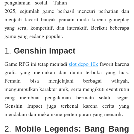
pengalaman sosial. Tahun
2025, sejumlah game berhasil mencuri perhatian dan
menjadi favorit banyak pemain muda karena gameplay
yang seru, kompetitif, dan interaktif. Berikut beberapa
game yang sedang populer.
1.
Genshin Impact
Game RPG ini tetap menjadi
slot depo 10k
favorit karena
grafis yang memukau dan dunia terbuka yang luas.
Pemain bisa menjelajahi berbagai wilayah,
mengumpulkan karakter unik, serta mengikuti event rutin
yang membuat pengalaman bermain selalu segar.
Genshin Impact juga terkenal karena cerita yang
mendalam dan mekanisme pertempuran yang menarik.
2.
Mobile Legends: Bang Bang