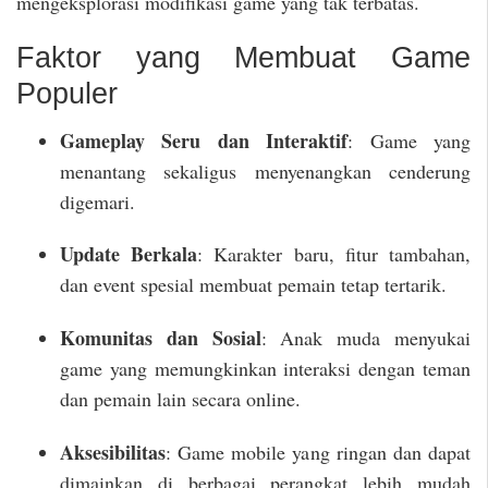
mengeksplorasi modifikasi game yang tak terbatas.
Faktor yang Membuat Game
Populer
Gameplay Seru dan Interaktif
: Game yang
menantang sekaligus menyenangkan cenderung
digemari.
Update Berkala
: Karakter baru, fitur tambahan,
dan event spesial membuat pemain tetap tertarik.
Komunitas dan Sosial
: Anak muda menyukai
game yang memungkinkan interaksi dengan teman
dan pemain lain secara online.
Aksesibilitas
: Game mobile yang ringan dan dapat
dimainkan di berbagai perangkat lebih mudah