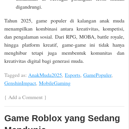
digandrungi.
Tahun 2025, game populer di kalangan anak muda
menampilkan kombinasi antara kreativitas, kompetisi,
dan pengalaman sosial. Dari RPG, MOBA, battle royale,
hingga platform kreatif, game-game ini tidak hanya
menghibur tetapi juga membentuk komunitas dan
kreativitas digital bagi generasi muda.
Tagged as:
AnakMuda2025
,
Esports
,
GamePopuler
,
GenshinImpact
,
MobileGaming
{
Add a Comment
}
Game Roblox yang Sedang