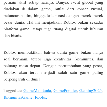
pemain aktif setiap harinya. Banyak event global yang
diadakan di dalam game, mulai dari konser virtual,
peluncuran film, hingga kolaborasi dengan merek-merek
besar dunia. Hal ini menjadikan Roblox bukan sekadar
platform game, tetapi juga ruang digital untuk hiburan
dan bisnis.
Roblox membuktikan bahwa dunia game bukan hanya
soal bermain, tetapi juga kreativitas, komunitas, dan
peluang masa depan. Dengan pertumbuhan yang pesat,
Roblox akan terus menjadi salah satu game paling
berpengaruh di dunia.
Tagged as:
GameMendunia
,
GamePopuler
,
Gaming2025
,
KomunitasGame
,
Roblox