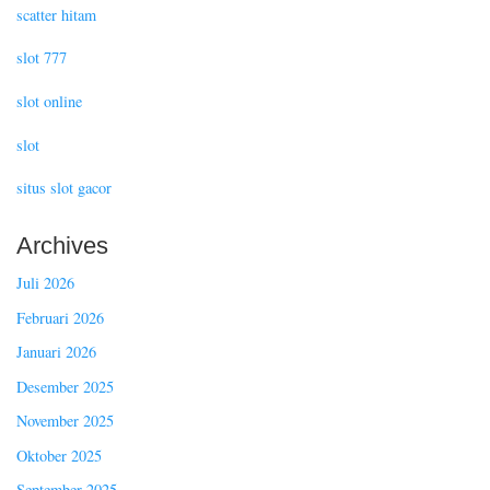
scatter hitam
slot 777
slot online
slot
situs slot gacor
Archives
Juli 2026
Februari 2026
Januari 2026
Desember 2025
November 2025
Oktober 2025
September 2025