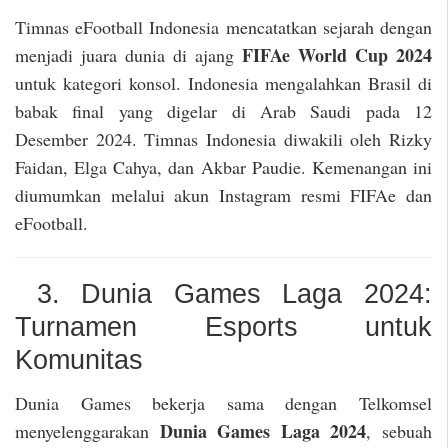
Timnas eFootball Indonesia mencatatkan sejarah dengan
FIFAe World Cup 2024
menjadi juara dunia di ajang
untuk kategori konsol. Indonesia mengalahkan Brasil di
babak final yang digelar di Arab Saudi pada 12
Desember 2024. Timnas Indonesia diwakili oleh Rizky
Faidan, Elga Cahya, dan Akbar Paudie. Kemenangan ini
diumumkan melalui akun Instagram resmi FIFAe dan
eFootball.
3. Dunia Games Laga 2024:
Turnamen Esports untuk
Komunitas
Dunia Games bekerja sama dengan Telkomsel
Dunia Games Laga 2024
menyelenggarakan
, sebuah