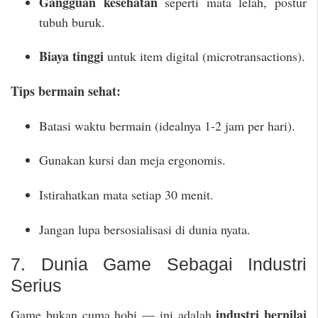
Gangguan kesehatan
seperti mata lelah, postur
tubuh buruk.
Biaya tinggi
untuk item digital (microtransactions).
Tips bermain sehat:
Batasi waktu bermain (idealnya 1-2 jam per hari).
Gunakan kursi dan meja ergonomis.
Istirahatkan mata setiap 30 menit.
Jangan lupa bersosialisasi di dunia nyata.
7. Dunia Game Sebagai Industri
Serius
industri bernilai
Game bukan cuma hobi — ini adalah