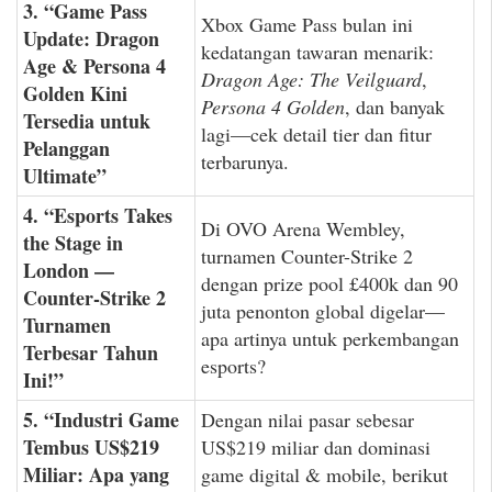
3. “Game Pass
Xbox Game Pass bulan ini
Update: Dragon
kedatangan tawaran menarik:
Age & Persona 4
Dragon Age: The Veilguard
,
Golden Kini
Persona 4 Golden
, dan banyak
Tersedia untuk
lagi—cek detail tier dan fitur
Pelanggan
terbarunya.
Ultimate”
4. “Esports Takes
Di OVO Arena Wembley,
the Stage in
turnamen Counter-Strike 2
London —
dengan prize pool £400k dan 90
Counter-Strike 2
juta penonton global digelar—
Turnamen
apa artinya untuk perkembangan
Terbesar Tahun
esports?
Ini!”
5. “Industri Game
Dengan nilai pasar sebesar
Tembus US$219
US$219 miliar dan dominasi
Miliar: Apa yang
game digital & mobile, berikut