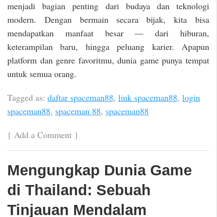
menjadi bagian penting dari budaya dan teknologi
modern. Dengan bermain secara bijak, kita bisa
mendapatkan manfaat besar — dari hiburan,
keterampilan baru, hingga peluang karier. Apapun
platform dan genre favoritmu, dunia game punya tempat
untuk semua orang.
Tagged as:
daftar spaceman88
,
link spaceman88
,
login
spaceman88
,
spaceman 88
,
spaceman88
{
Add a Comment
}
Mengungkap Dunia Game
di Thailand: Sebuah
Tinjauan Mendalam