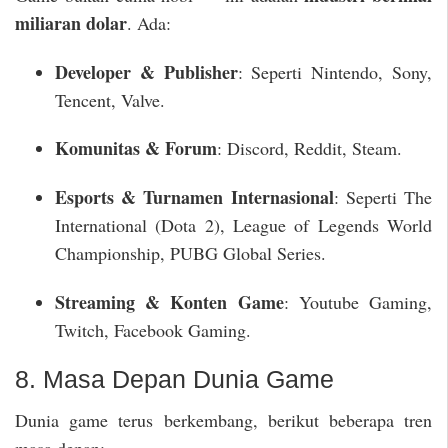
miliaran dolar
. Ada:
Developer & Publisher
: Seperti Nintendo, Sony,
Tencent, Valve.
Komunitas & Forum
: Discord, Reddit, Steam.
Esports & Turnamen Internasional
: Seperti The
International (Dota 2), League of Legends World
Championship, PUBG Global Series.
Streaming & Konten Game
: Youtube Gaming,
Twitch, Facebook Gaming.
8. Masa Depan Dunia Game
Dunia game terus berkembang, berikut beberapa tren
masa depan: