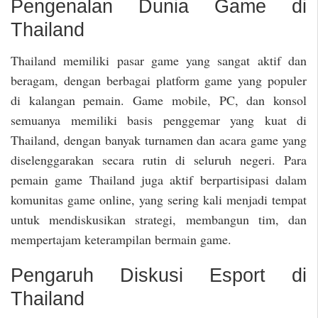
Pengenalan Dunia Game di
Thailand
Thailand memiliki pasar game yang sangat aktif dan
beragam, dengan berbagai platform game yang populer
di kalangan pemain. Game mobile, PC, dan konsol
semuanya memiliki basis penggemar yang kuat di
Thailand, dengan banyak turnamen dan acara game yang
diselenggarakan secara rutin di seluruh negeri. Para
pemain game Thailand juga aktif berpartisipasi dalam
komunitas game online, yang sering kali menjadi tempat
untuk mendiskusikan strategi, membangun tim, dan
mempertajam keterampilan bermain game.
Pengaruh Diskusi Esport di
Thailand