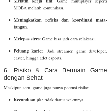
Melatih kerja tim
: Game multiplayer seperti
MOBA melatih komunikasi.
Meningkatkan refleks dan koordinasi mata-
tangan
.
Melepas stres
: Game bisa jadi cara relaksasi.
Peluang karier
: Jadi streamer, game developer,
caster, hingga atlet esports.
6. Risiko & Cara Bermain Game
dengan Sehat
Meskipun seru, game juga punya potensi risiko:
Kecanduan
jika tidak diatur waktunya.