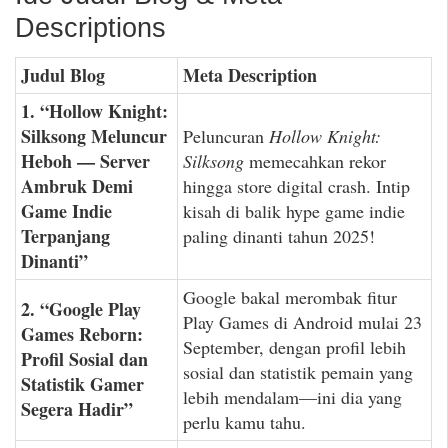
Descriptions
Judul Blog
Meta Description
1. “Hollow Knight:
Silksong Meluncur
Peluncuran
Hollow Knight:
Heboh — Server
Silksong
memecahkan rekor
Ambruk Demi
hingga store digital crash. Intip
Game Indie
kisah di balik hype game indie
Terpanjang
paling dinanti tahun 2025!
Dinanti”
Google bakal merombak fitur
2. “Google Play
Play Games di Android mulai 23
Games Reborn:
September, dengan profil lebih
Profil Sosial dan
sosial dan statistik pemain yang
Statistik Gamer
lebih mendalam—ini dia yang
Segera Hadir”
perlu kamu tahu.