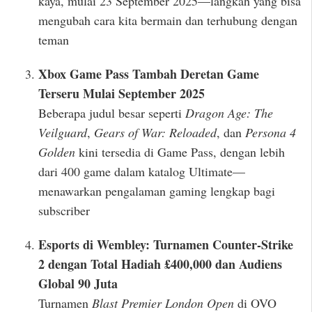
kaya, mulai 23 September 2025—langkah yang bisa
mengubah cara kita bermain dan terhubung dengan
teman
Xbox Game Pass Tambah Deretan Game
Terseru Mulai September 2025
Beberapa judul besar seperti
Dragon Age: The
Veilguard
,
Gears of War: Reloaded
, dan
Persona 4
Golden
kini tersedia di Game Pass, dengan lebih
dari 400 game dalam katalog Ultimate—
menawarkan pengalaman gaming lengkap bagi
subscriber
Esports di Wembley: Turnamen Counter-Strike
2 dengan Total Hadiah £400,000 dan Audiens
Global 90 Juta
Turnamen
Blast Premier London Open
di OVO