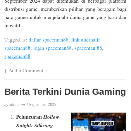
September 2024 dapat ditemukan di berbagai platform
distribusi game, memberikan pilihan yang beragam bagi
para gamer untuk menjelajahi dunia game yang baru dan
inovatif.
Tagged as:
daftar spaceman88
,
link alternatif
spaceman88
,
login spaceman88
,
spaceman 88
,
spaceman88
{
Add a Comment
}
Berita Terkini Dunia Gaming
by
admin
on
7 September 2025
Peluncuran
Hollow
Knight: Silksong