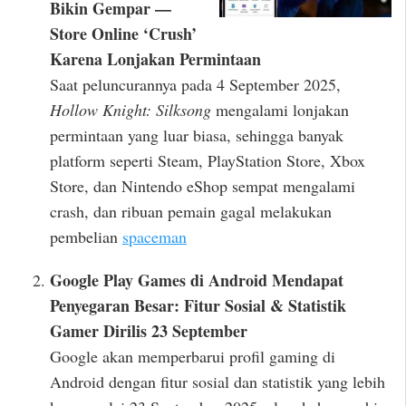
Bikin Gempar —
Store Online ‘Crush’
Karena Lonjakan Permintaan
Saat peluncurannya pada 4 September 2025,
Hollow Knight: Silksong
mengalami lonjakan
permintaan yang luar biasa, sehingga banyak
platform seperti Steam, PlayStation Store, Xbox
Store, dan Nintendo eShop sempat mengalami
crash, dan ribuan pemain gagal melakukan
pembelian
spaceman
Google Play Games di Android Mendapat
Penyegaran Besar: Fitur Sosial & Statistik
Gamer Dirilis 23 September
Google akan memperbarui profil gaming di
Android dengan fitur sosial dan statistik yang lebih