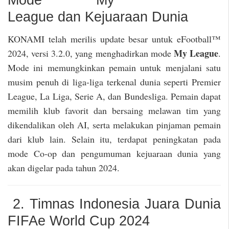
Mode My
League dan Kejuaraan Dunia
KONAMI telah merilis update besar untuk eFootball™
My League
2024, versi 3.2.0, yang menghadirkan mode
.
Mode ini memungkinkan pemain untuk menjalani satu
musim penuh di liga-liga terkenal dunia seperti Premier
League, La Liga, Serie A, dan Bundesliga. Pemain dapat
memilih klub favorit dan bersaing melawan tim yang
dikendalikan oleh AI, serta melakukan pinjaman pemain
dari klub lain. Selain itu, terdapat peningkatan pada
mode Co-op dan pengumuman kejuaraan dunia yang
akan digelar pada tahun 2024.
2. Timnas Indonesia Juara Dunia
FIFAe World Cup 2024