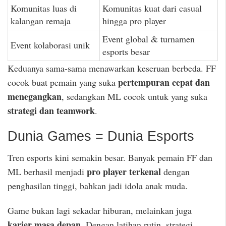
Komunitas luas di
Komunitas kuat dari casual
kalangan remaja
hingga pro player
Event global & turnamen
Event kolaborasi unik
esports besar
Keduanya sama-sama menawarkan keseruan berbeda. FF
pertempuran cepat dan
cocok buat pemain yang suka
menegangkan
, sedangkan ML cocok untuk yang suka
strategi dan teamwork
.
Dunia Games = Dunia Esports
Tren esports kini semakin besar. Banyak pemain FF dan
pro player terkenal
ML berhasil menjadi
dengan
penghasilan tinggi, bahkan jadi idola anak muda.
Game bukan lagi sekadar hiburan, melainkan juga
karier masa depan
. Dengan latihan rutin, strategi