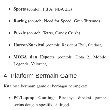
Sports
(contoh: FIFA, NBA 2K)
Racing
(contoh: Need for Speed, Gran Turismo)
Puzzle
(contoh: Tetris, Candy Crush)
Horror/Survival
(contoh: Resident Evil, Outlast)
MOBA dan Esports
(contoh: Dota 2, Mobile
Legends, Valorant)
4. Platform Bermain Game
Kita bisa bermain game di berbagai perangkat:
PC/Laptop Gaming
: Biasanya dipakai gamer
serius dengan spesifikasi tinggi.