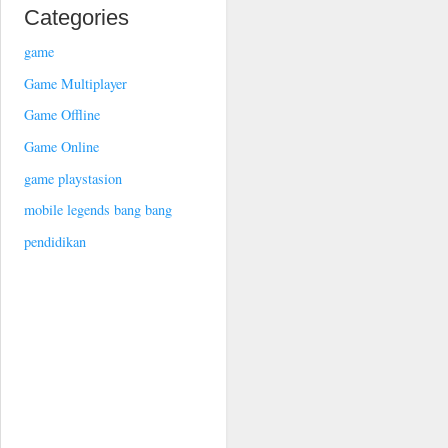
Categories
game
Game Multiplayer
Game Offline
Game Online
game playstasion
mobile legends bang bang
pendidikan