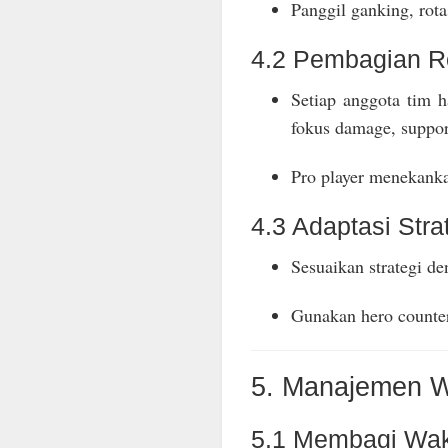
Panggil ganking, rotas
4.2 Pembagian R
Setiap anggota tim 
fokus damage, suppor
Pro player menekank
4.3 Adaptasi Stra
Sesuaikan strategi de
Gunakan hero counter
5. Manajemen W
5.1 Membagi Wa