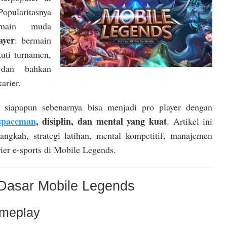
pularitasnya
main muda
ayer
: bermain
kuti turnamen,
 dan bahkan
arier.
, siapapun sebenarnya bisa menjadi pro player dengan
spaceman
, disiplin, dan mental yang kuat
. Artikel ini
ngkah, strategi latihan, mental kompetitif, manajemen
ier e-sports di Mobile Legends.
asar Mobile Legends
meplay