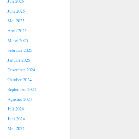
Juli 2025
Juni 2025
Mei 2025
April 2025
Maret 2025
Februari 2025
Januari 2025
Desember 2024
Oktober 2024
September 2024
Agustus 2024
Juli 2024
Juni 2024
Mei 2024