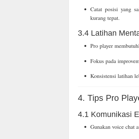
Catat posisi yang s
kurang tepat.
3.4 Latihan Ment
Pro player membutuh
Fokus pada improvem
Konsistensi latihan le
4. Tips Pro Play
4.1 Komunikasi Ef
Gunakan voice chat at