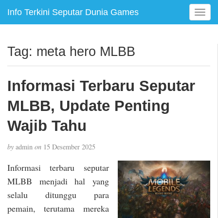
Info Terkini Seputar Dunia Games
T
o
g
g
Tag:
meta hero MLBB
l
e
n
Informasi Terbaru Seputar
a
v
MLBB, Update Penting
i
g
Wajib Tahu
a
t
by
admin
on
15 Desember 2025
i
o
Informasi terbaru seputar
n
MLBB menjadi hal yang
selalu ditunggu para
pemain, terutama mereka