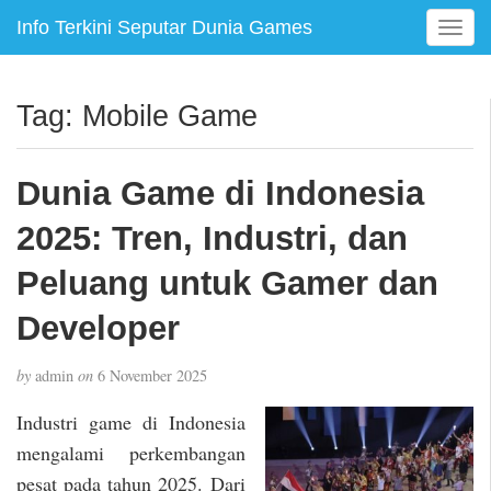
Info Terkini Seputar Dunia Games
T
o
g
g
Tag:
Mobile Game
l
e
n
Dunia Game di Indonesia
a
v
2025: Tren, Industri, dan
i
g
Peluang untuk Gamer dan
a
Developer
t
i
o
by
admin
on
6 November 2025
n
Industri game di Indonesia
mengalami perkembangan
pesat pada tahun 2025. Dari