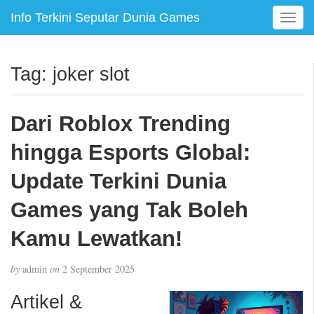
Info Terkini Seputar Dunia Games
T
o
g
g
Tag:
joker slot
l
e
n
Dari Roblox Trending
a
v
hingga Esports Global:
i
g
Update Terkini Dunia
a
Games yang Tak Boleh
t
i
Kamu Lewatkan!
o
n
by
admin
on
2 September 2025
Artikel &