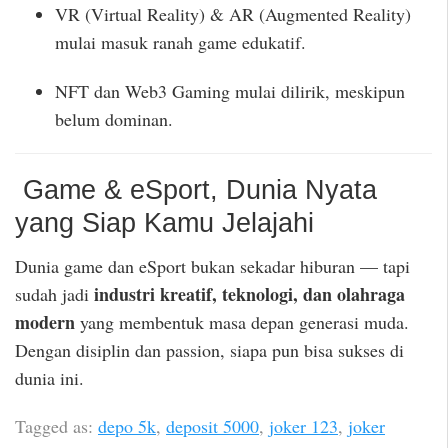
VR (Virtual Reality) & AR (Augmented Reality)
mulai masuk ranah game edukatif.
NFT dan Web3 Gaming mulai dilirik, meskipun
belum dominan.
Game & eSport, Dunia Nyata
yang Siap Kamu Jelajahi
Dunia game dan eSport bukan sekadar hiburan — tapi
industri kreatif, teknologi, dan olahraga
sudah jadi
modern
yang membentuk masa depan generasi muda.
Dengan disiplin dan passion, siapa pun bisa sukses di
dunia ini.
Tagged as:
depo 5k
,
deposit 5000
,
joker 123
,
joker