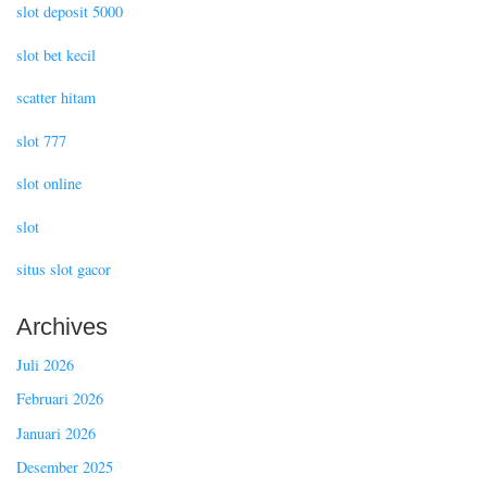
slot deposit 5000
slot bet kecil
scatter hitam
slot 777
slot online
slot
situs slot gacor
Archives
Juli 2026
Februari 2026
Januari 2026
Desember 2025