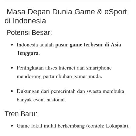
Masa Depan Dunia Game & eSport
di Indonesia
Potensi Besar:
pasar game terbesar di Asia
Indonesia adalah
Tenggara
.
Peningkatan akses internet dan smartphone
mendorong pertumbuhan gamer muda.
Dukungan dari pemerintah dan swasta membuka
banyak event nasional.
Tren Baru:
Game lokal mulai berkembang (contoh: Lokapala).