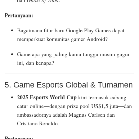
Pertanyaan:
Bagaimana fitur baru Google Play Games dapat
memperkuat komunitas gamer Android?
Game apa yang paling kamu tunggu musim gugur
ini, dan kenapa?
5. Game Esports Global & Turnamen
2025 Esports World Cup
kini termasuk cabang
catur online—dengan prize pool US$1,5 juta—dan
ambassadornya adalah Magnus Carlsen dan
Cristiano Ronaldo.
Pertanyaan: