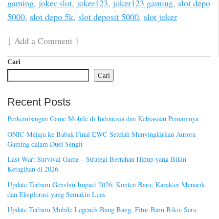
gaming
,
joker slot
,
joker123
,
joker123 gaming
,
slot depo
5000
,
slot depo 5k
,
slot deposit 5000
,
slot joker
{
Add a Comment
}
Cari
Cari
Recent Posts
Perkembangan Game Mobile di Indonesia dan Kebiasaan Pemainnya
ONIC Melaju ke Babak Final EWC Setelah Menyingkirkan Aurora
Gaming dalam Duel Sengit
Last War: Survival Game – Strategi Bertahan Hidup yang Bikin
Ketagihan di 2026
Update Terbaru Genshin Impact 2026: Konten Baru, Karakter Menarik,
dan Eksplorasi yang Semakin Luas
Update Terbaru Mobile Legends Bang Bang, Fitur Baru Bikin Seru