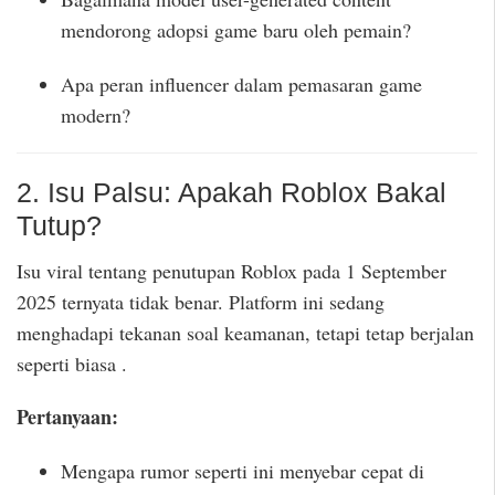
mendorong adopsi game baru oleh pemain?
Apa peran influencer dalam pemasaran game
modern?
2. Isu Palsu: Apakah Roblox Bakal
Tutup?
Isu viral tentang penutupan Roblox pada 1 September
2025 ternyata tidak benar. Platform ini sedang
menghadapi tekanan soal keamanan, tetapi tetap berjalan
seperti biasa .
Pertanyaan:
Mengapa rumor seperti ini menyebar cepat di