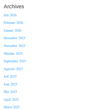
Archives
Juli 2026
Februari 2026
Januari 2026
Desember 2025
November 2025
Oktober 2025
September 2025
Agustus 2025
Juli 2025
Juni 2025
Mei 2025
April 2025
Maret 2025