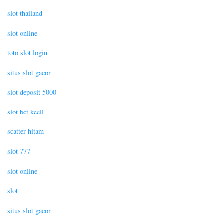
slot thailand
slot online
toto slot login
situs slot gacor
slot deposit 5000
slot bet kecil
scatter hitam
slot 777
slot online
slot
situs slot gacor