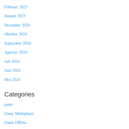
Februari 2025
Januari 2025
Desember 2024
Oktober 2024
September 2024
Agustus 2024
Juli 2024
Juni 2024
Mei 2024
Categories
game
Game Multiplayer
Game Offline