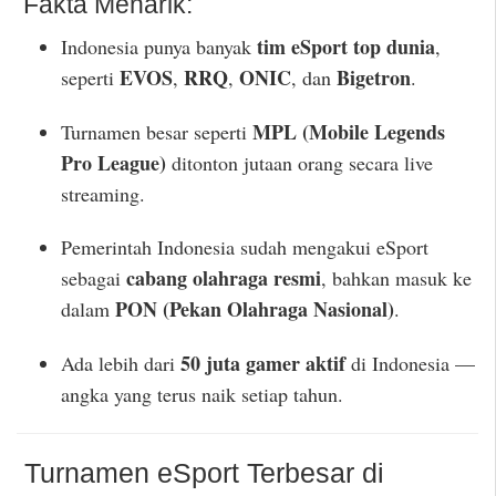
Fakta Menarik:
tim eSport top dunia
Indonesia punya banyak
,
EVOS
RRQ
ONIC
Bigetron
seperti
,
,
, dan
.
MPL (Mobile Legends
Turnamen besar seperti
Pro League)
ditonton jutaan orang secara live
streaming.
Pemerintah Indonesia sudah mengakui eSport
cabang olahraga resmi
sebagai
, bahkan masuk ke
PON (Pekan Olahraga Nasional)
dalam
.
50 juta gamer aktif
Ada lebih dari
di Indonesia —
angka yang terus naik setiap tahun.
Turnamen eSport Terbesar di