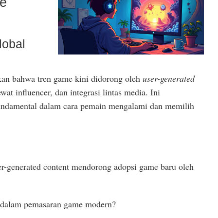
me
lobal
n bahwa tren game kini didorong oleh
user-generated
at influencer, dan integrasi lintas media. Ini
ndamental dalam cara pemain mengalami dan memilih
r-generated content mendorong adopsi game baru oleh
r dalam pemasaran game modern?