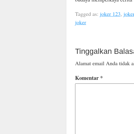
Tagged as:
joker 123
,
joke
joker
Tinggalkan Bala
Alamat email Anda tidak a
Komentar
*