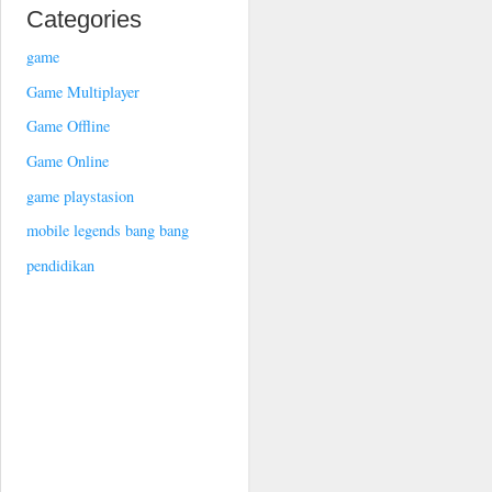
Categories
game
Game Multiplayer
Game Offline
Game Online
game playstasion
mobile legends bang bang
pendidikan