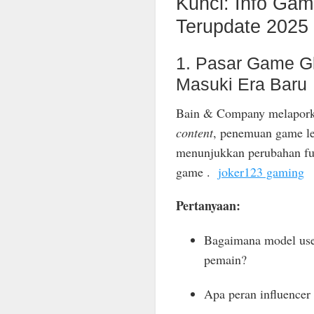
Kunci: Info Ga
Terupdate 2025
1. Pasar Game G
Masuki Era Baru
Bain & Company melaporka
content
, penemuan game lew
menunjukkan perubahan fu
game .
joker123 gaming
Pertanyaan:
Bagaimana model use
pemain?
Apa peran influence