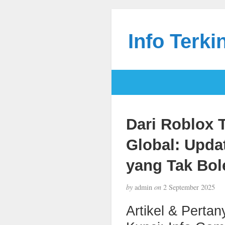
Info Terk
Dari Roblox 
Global: Upda
yang Tak Bo
by
admin
on
2 September 2025
Artikel & Perta