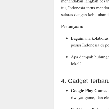
menandakan langkah besar 
itu, Indonesia terus mendo
selaras dengan kebutuhan i
Pertanyaan:
Bagaimana kolaborasi
posisi Indonesia di p
Apa dampak hubungan
lokal?
4. Gadget Terba
Google Play Games
riwayat game, dan el