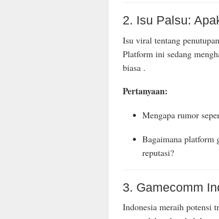
2. Isu Palsu: Ap
Isu viral tentang penutupa
Platform ini sedang mengha
biasa .
Pertanyaan:
Mengapa rumor sepert
Bagaimana platform 
reputasi?
3. Gamecomm In
Indonesia meraih potensi 