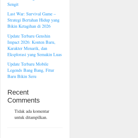
Sengit
Last War: Survival Game –
Strategi Bertahan Hidup yang
Bikin Ketagihan di 2026
Update Terbaru Genshin
Impact 2026: Konten Baru,
Karakter Menarik, dan
Eksplorasi yang Semakin Luas
Update Terbaru Mobile
Legends Bang Bang, Fitur
Baru Bikin Seru
Recent
Comments
Tidak ada komentar
untuk ditampilkan.