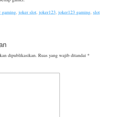
r gaming
,
joker slot
,
joker123
,
joker123 gaming
,
slot
san
kan dipublikasikan.
Ruas yang wajib ditandai
*