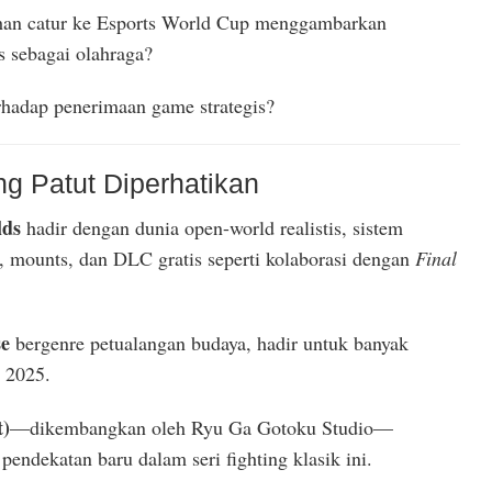
an catur ke Esports World Cup menggambarkan
 sebagai olahraga?
erhadap penerimaan game strategis?
g Patut Diperhatikan
lds
hadir dengan dunia open-world realistis, sistem
, mounts, dan DLC gratis seperti kolaborasi dengan
Final
se
bergenre petualangan budaya, hadir untuk banyak
i 2025.
t)
—dikembangkan oleh Ryu Ga Gotoku Studio—
pendekatan baru dalam seri fighting klasik ini.