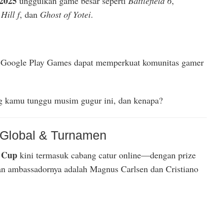
 2025
unggulkan game besar seperti
Battlefield 6
,
 Hill f
, dan
Ghost of Yotei
.
u Google Play Games dapat memperkuat komunitas gamer
g kamu tunggu musim gugur ini, dan kenapa?
 Global & Turnamen
 Cup
kini termasuk cabang catur online—dengan prize
n ambassadornya adalah Magnus Carlsen dan Cristiano