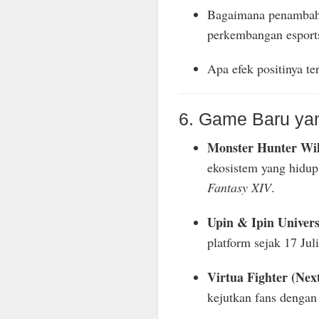
Bagaimana penambah
perkembangan esports
Apa efek positinya t
6. Game Baru yan
Monster Hunter Wi
ekosistem yang hidup
Fantasy XIV
.
Upin & Ipin Univer
platform sejak 17 Jul
Virtua Fighter (Nex
kejutkan fans dengan 