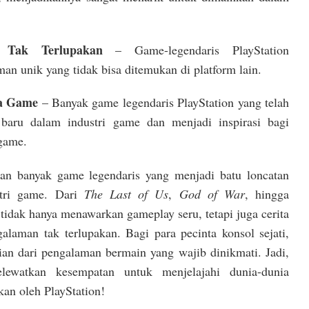
 Tak Terlupakan
– Game-legendaris PlayStation
n unik yang tidak bisa ditemukan di platform lain.
ia Game
– Banyak game legendaris PlayStation yang telah
baru dalam industri game dan menjadi inspirasi bagi
game.
rkan banyak game legendaris yang menjadi batu loncatan
stri game. Dari
The Last of Us
,
God of War
, hingga
tidak hanya menawarkan gameplay seru, tetapi juga cerita
laman tak terlupakan. Bagi para pecinta konsol sejati,
an dari pengalaman bermain yang wajib dinikmati. Jadi,
lewatkan kesempatan untuk menjelajahi dunia-dunia
an oleh PlayStation!