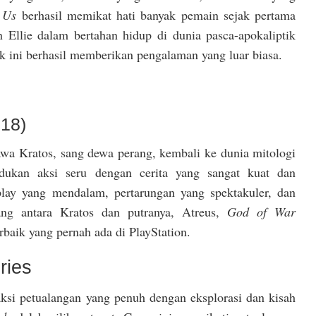
 Us
berhasil memikat hati banyak pemain sejak pertama
an Ellie dalam bertahan hidup di dunia pasca-apokaliptik
k ini berhasil memberikan pengalaman yang luar biasa.
018)
a Kratos, sang dewa perang, kembali ke dunia mitologi
ukan aksi seru dengan cerita yang sangat kuat dan
lay yang mendalam, pertarungan yang spektakuler, dan
ng antara Kratos dan putranya, Atreus,
God of War
rbaik yang pernah ada di PlayStation.
ries
ksi petualangan yang penuh dengan eksplorasi dan kisah