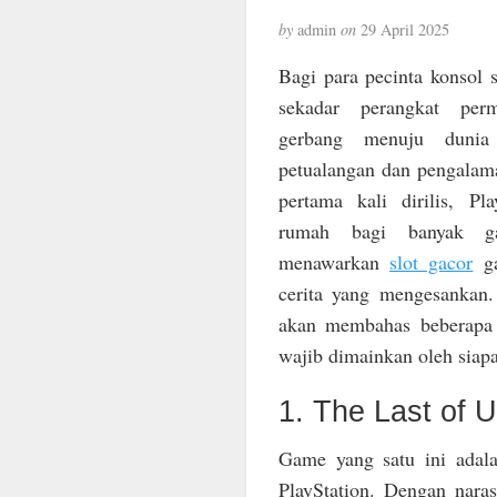
by
admin
on
29 April 2025
Bagi para pecinta konsol s
sekadar perangkat perm
gerbang menuju dunia
petualangan dan pengalama
pertama kali dirilis, Pl
rumah bagi banyak ga
menawarkan
slot gacor
ga
cerita yang mengesankan. 
akan membahas beberapa 
wajib dimainkan oleh siap
1. The Last of 
Game yang satu ini adala
PlayStation. Dengan nara