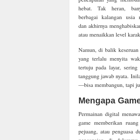
hebat. Tak heran, ban
berbagai kalangan usia m
dan akhirnya menghabiska
atau menaikkan level karak
Namun, di balik keseruan 
yang terlalu menyita wa
tertuju pada layar, serin
tanggung jawab nyata. Ini
—bisa membangun, tapi ju
Mengapa Game 
Permainan digital menawar
game memberikan ruang 
pejuang, atau penguasa d