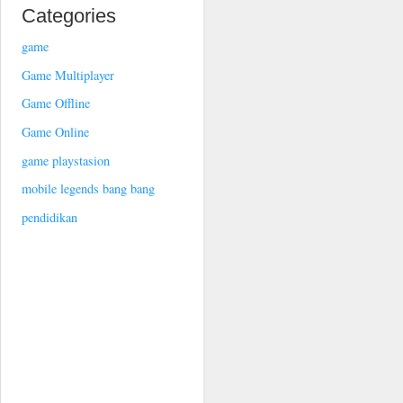
Categories
game
Game Multiplayer
Game Offline
Game Online
game playstasion
mobile legends bang bang
pendidikan