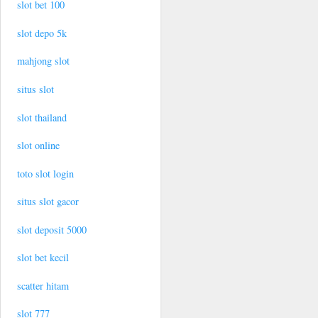
slot bet 100
slot depo 5k
mahjong slot
situs slot
slot thailand
slot online
toto slot login
situs slot gacor
slot deposit 5000
slot bet kecil
scatter hitam
slot 777