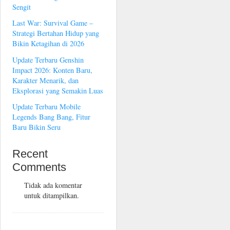
Sengit
Last War: Survival Game –
Strategi Bertahan Hidup yang
Bikin Ketagihan di 2026
Update Terbaru Genshin
Impact 2026: Konten Baru,
Karakter Menarik, dan
Eksplorasi yang Semakin Luas
Update Terbaru Mobile
Legends Bang Bang, Fitur
Baru Bikin Seru
Recent
Comments
Tidak ada komentar
untuk ditampilkan.