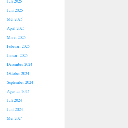
Juli 2025
Juni 2025
Mei 2025
April 2025
Maret 2025
Februari 2025
Januari 2025
Desember 2024
Oktober 2024
September 2024
Agustus 2024
Juli 2024
Juni 2024
Mei 2024