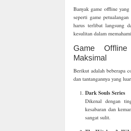
Banyak game offline yang
seperti game petualangan
harus terlibat langsung 
kesulitan dalam memahami 
Game Offline
Maksimal
Berikut adalah beberapa co
dan tantangannya yang luar
Dark Souls Series
Dikenal dengan tin
kesabaran dan kema
sangat sulit.