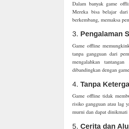
Dalam banyak game offli
Mereka bisa belajar dar
berkembang, memaksa pemai
3.
Pengalaman So
Game offline memungkink
tanpa gangguan dari pem
mengalahkan tantangan 
dibandingkan dengan gam
4.
Tanpa Keterga
Game offline tidak membut
risiko gangguan atau lag 
murni dan dapat dinikmati 
5.
Cerita dan Al