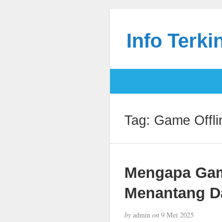
Info Terk
Tag:
Game Offli
Mengapa Game
Menantang D
by
admin
on
9 Mei 2025