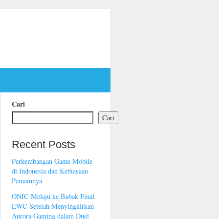
Cari
Cari
Recent Posts
Perkembangan Game Mobile
di Indonesia dan Kebiasaan
Pemainnya
ONIC Melaju ke Babak Final
EWC Setelah Menyingkirkan
Aurora Gaming dalam Duel