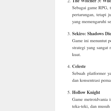
The Witcher 3: Wil
Sebagai game RPG, t
pertarungan, tetapi
yang memengaruhi sel
Sekiro: Shadows Di
Game ini menuntut pe
strategi yang sanga
kuat.
Celeste
Sebuah platformer y
dan konsentrasi pemai
Hollow Knight
Game metroidvania i
teka-teki, dan musuh 