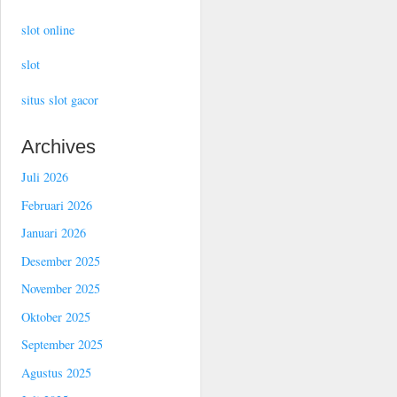
slot online
slot
situs slot gacor
Archives
Juli 2026
Februari 2026
Januari 2026
Desember 2025
November 2025
Oktober 2025
September 2025
Agustus 2025