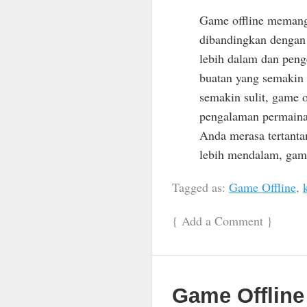
Game offline memang
dibandingkan dengan 
lebih dalam dan pen
buatan yang semakin 
semakin sulit, game o
pengalaman permainan
Anda merasa tertanta
lebih mendalam, game
Tagged as:
Game Offline
,
{
Add a Comment
}
Game Offline