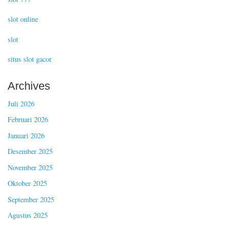
slot online
slot
situs slot gacor
Archives
Juli 2026
Februari 2026
Januari 2026
Desember 2025
November 2025
Oktober 2025
September 2025
Agustus 2025