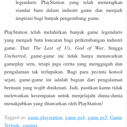
legendaris PlayStation yang telah menetapkan
standar baru dalam industri game dan menjadi
inspirasi bagi banyak pengembang game.
PlayStation telah melahirkan banyak game legendaris
yang menjadi batu loncatan bagi perkembangan industri
game. Dari
The Last of Us
,
God of War
, hingga
Uncharted
, game-game ini tidak hanya menawarkan
gameplay seru, tetapi juga cerita yang menggugah dan
pengalaman tak terlupakan. Bagi para pecinta konsol
sejati, game-game ini adalah bagian dari pengalaman
bermain yang wajib dinikmati. Jadi, pastikan kamu tidak
melewatkan kesempatan untuk menjelajahi dunia-dunia
menakjubkan yang ditawarkan oleh PlayStation!
Tagged as:
game playstation
,
game ps4
,
game ps5
,
Game
Terbaik
,
gaming