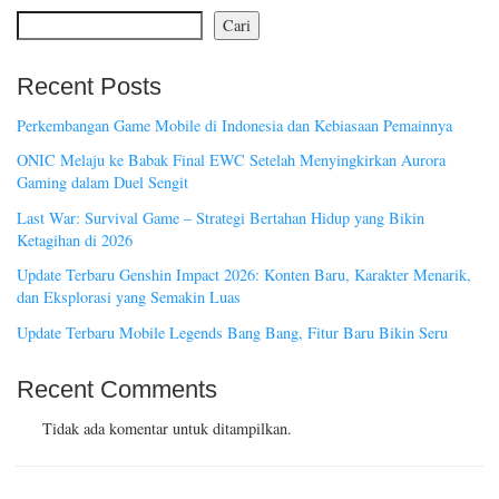
Cari
Recent Posts
Perkembangan Game Mobile di Indonesia dan Kebiasaan Pemainnya
ONIC Melaju ke Babak Final EWC Setelah Menyingkirkan Aurora
Gaming dalam Duel Sengit
Last War: Survival Game – Strategi Bertahan Hidup yang Bikin
Ketagihan di 2026
Update Terbaru Genshin Impact 2026: Konten Baru, Karakter Menarik,
dan Eksplorasi yang Semakin Luas
Update Terbaru Mobile Legends Bang Bang, Fitur Baru Bikin Seru
Recent Comments
Tidak ada komentar untuk ditampilkan.