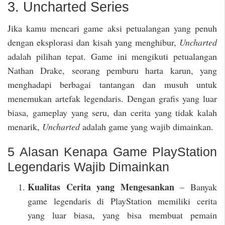
3. Uncharted Series
Jika kamu mencari game aksi petualangan yang penuh
dengan eksplorasi dan kisah yang menghibur,
Uncharted
adalah pilihan tepat. Game ini mengikuti petualangan
Nathan Drake, seorang pemburu harta karun, yang
menghadapi berbagai tantangan dan musuh untuk
menemukan artefak legendaris. Dengan grafis yang luar
biasa, gameplay yang seru, dan cerita yang tidak kalah
menarik,
Uncharted
adalah game yang wajib dimainkan.
5 Alasan Kenapa Game PlayStation
Legendaris Wajib Dimainkan
Kualitas Cerita yang Mengesankan
– Banyak
game legendaris di PlayStation memiliki cerita
yang luar biasa, yang bisa membuat pemain