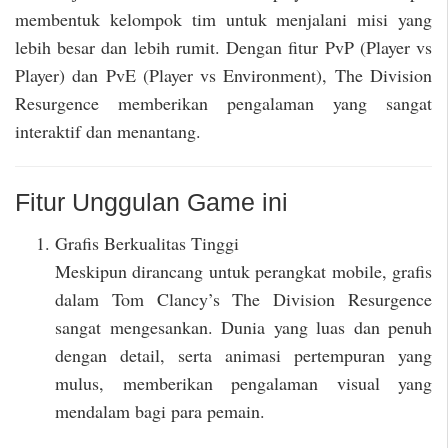
membentuk kelompok tim untuk menjalani misi yang
lebih besar dan lebih rumit. Dengan fitur PvP (Player vs
Player) dan PvE (Player vs Environment), The Division
Resurgence memberikan pengalaman yang sangat
interaktif dan menantang.
Fitur Unggulan Game ini
Grafis Berkualitas Tinggi
Meskipun dirancang untuk perangkat mobile, grafis
dalam Tom Clancy’s The Division Resurgence
sangat mengesankan. Dunia yang luas dan penuh
dengan detail, serta animasi pertempuran yang
mulus, memberikan pengalaman visual yang
mendalam bagi para pemain.