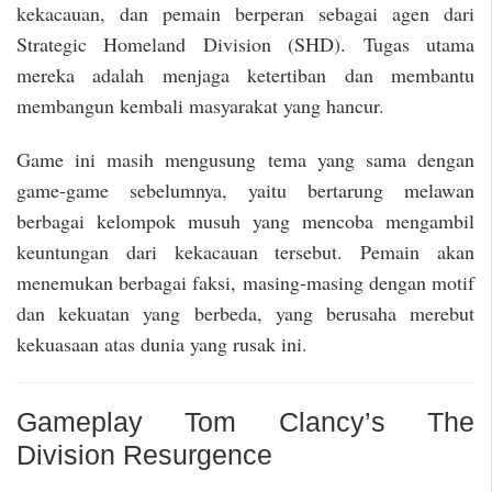
kekacauan, dan pemain berperan sebagai agen dari
Strategic Homeland Division (SHD). Tugas utama
mereka adalah menjaga ketertiban dan membantu
membangun kembali masyarakat yang hancur.
Game ini masih mengusung tema yang sama dengan
game-game sebelumnya, yaitu bertarung melawan
berbagai kelompok musuh yang mencoba mengambil
keuntungan dari kekacauan tersebut. Pemain akan
menemukan berbagai faksi, masing-masing dengan motif
dan kekuatan yang berbeda, yang berusaha merebut
kekuasaan atas dunia yang rusak ini.
Gameplay Tom Clancy’s The
Division Resurgence