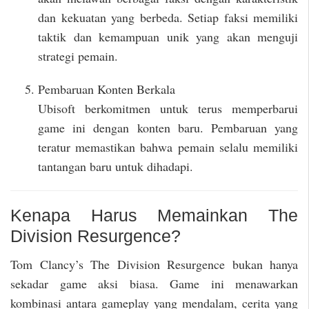
dan kekuatan yang berbeda. Setiap faksi memiliki
taktik dan kemampuan unik yang akan menguji
strategi pemain.
Pembaruan Konten Berkala
Ubisoft berkomitmen untuk terus memperbarui
game ini dengan konten baru. Pembaruan yang
teratur memastikan bahwa pemain selalu memiliki
tantangan baru untuk dihadapi.
Kenapa Harus Memainkan The
Division Resurgence?
Tom Clancy’s The Division Resurgence bukan hanya
sekadar game aksi biasa. Game ini menawarkan
kombinasi antara gameplay yang mendalam, cerita yang