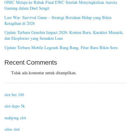
ONIC Melaju ke Babak Final EWC Setelah Menyingkirkan Aurora
Gaming dalam Duel Sengit
Last War: Survival Game – Strategi Bertahan Hidup yang Bikin
Ketagihan di 2026
Update Terbaru Genshin Impact 2026: Konten Baru, Karakter Menarik,
dan Eksplorasi yang Semakin Luas
Update Terbaru Mobile Legends Bang Bang, Fitur Baru Bikin Seru
Recent Comments
Tidak ada komentar untuk ditampilkan.
slot bet 100
slot depo 5k
mahjong slot
situs slot