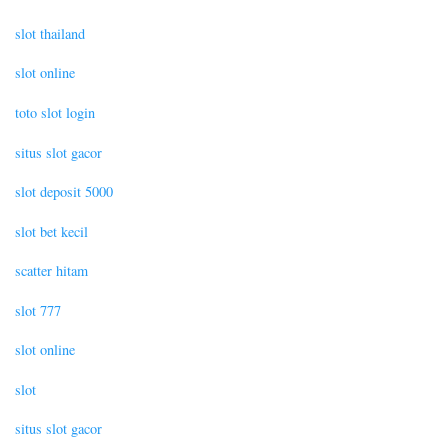
slot thailand
slot online
toto slot login
situs slot gacor
slot deposit 5000
slot bet kecil
scatter hitam
slot 777
slot online
slot
situs slot gacor