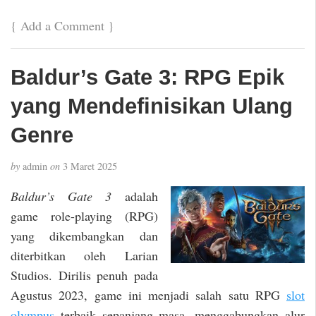
{
Add a Comment
}
Baldur’s Gate 3: RPG Epik
yang Mendefinisikan Ulang
Genre
by
admin
on
3 Maret 2025
Baldur’s Gate 3
adalah
game role-playing (RPG)
yang dikembangkan dan
diterbitkan oleh Larian
Studios. Dirilis penuh pada
Agustus 2023, game ini menjadi salah satu RPG
slot
olympus
terbaik sepanjang masa, menggabungkan alur