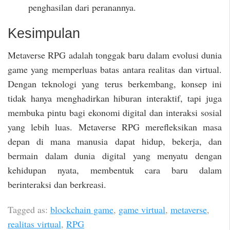
penghasilan dari peranannya.
Kesimpulan
Metaverse RPG adalah tonggak baru dalam evolusi dunia
game yang memperluas batas antara realitas dan virtual.
Dengan teknologi yang terus berkembang, konsep ini
tidak hanya menghadirkan hiburan interaktif, tapi juga
membuka pintu bagi ekonomi digital dan interaksi sosial
yang lebih luas. Metaverse RPG merefleksikan masa
depan di mana manusia dapat hidup, bekerja, dan
bermain dalam dunia digital yang menyatu dengan
kehidupan nyata, membentuk cara baru dalam
berinteraksi dan berkreasi.
Tagged as:
blockchain game
,
game virtual
,
metaverse
,
realitas virtual
,
RPG