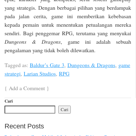
yang strategis. Dengan berbagai pilihan yang berdampak
pada jalan cerita, game ini memberikan kebebasan
kepada pemain untuk menentukan petualangan mereka
sendiri. Bagi penggemar RPG, terutama yang menyukai
Dungeons & Dragons
, game ini adalah sebuah
pengalaman yang tidak boleh dilewatkan.
Tagged as:
Baldur’s Gate 3
,
Dungeons & Dragons
,
game
strategi
,
Larian Studios
,
RPG
{
Add a Comment
}
Cari
Cari
Recent Posts