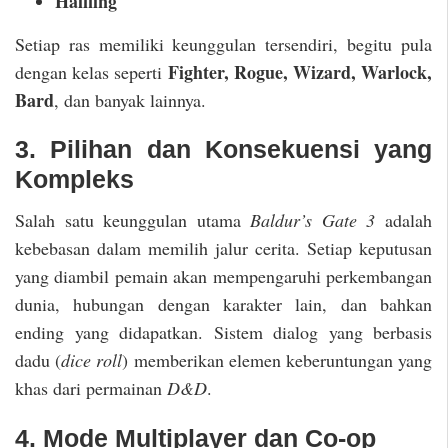
Halfling
Setiap ras memiliki keunggulan tersendiri, begitu pula
Fighter, Rogue, Wizard, Warlock,
dengan kelas seperti
Bard
, dan banyak lainnya.
3. Pilihan dan Konsekuensi yang
Kompleks
Salah satu keunggulan utama
Baldur’s Gate 3
adalah
kebebasan dalam memilih jalur cerita. Setiap keputusan
yang diambil pemain akan mempengaruhi perkembangan
dunia, hubungan dengan karakter lain, dan bahkan
ending yang didapatkan. Sistem dialog yang berbasis
dadu (
dice roll
) memberikan elemen keberuntungan yang
khas dari permainan
D&D
.
4. Mode Multiplayer dan Co-op