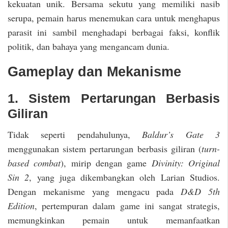
kekuatan unik. Bersama sekutu yang memiliki nasib
serupa, pemain harus menemukan cara untuk menghapus
parasit ini sambil menghadapi berbagai faksi, konflik
politik, dan bahaya yang mengancam dunia.
Gameplay dan Mekanisme
1. Sistem Pertarungan Berbasis
Giliran
Tidak seperti pendahulunya,
Baldur’s Gate 3
menggunakan sistem pertarungan berbasis giliran (
turn-
based combat
), mirip dengan game
Divinity: Original
Sin 2
, yang juga dikembangkan oleh Larian Studios.
Dengan mekanisme yang mengacu pada
D&D 5th
Edition
, pertempuran dalam game ini sangat strategis,
memungkinkan pemain untuk memanfaatkan