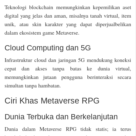
Teknologi blockchain memungkinkan kepemilikan aset
digital yang jelas dan aman, misalnya tanah virtual, item
unik, atau skin karakter yang dapat diperjualbelikan
dalam ekosistem game Metaverse.
Cloud Computing dan 5G
Infrastruktur cloud dan jaringan 5G mendukung koneksi
cepat dan akses tanpa batas ke dunia virtual,
memungkinkan jutaan pengguna berinteraksi secara
simultan tanpa hambatan.
Ciri Khas Metaverse RPG
Dunia Terbuka dan Berkelanjutan
Dunia dalam Metaverse RPG tidak statis; ia terus