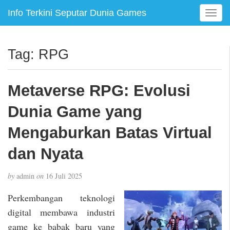
Info Terkini Seputar Dunia Games
T
o
g
g
Tag:
RPG
l
e
n
Metaverse RPG: Evolusi
a
v
Dunia Game yang
i
g
Mengaburkan Batas Virtual
a
dan Nyata
t
i
o
by
admin
on
16 Juli 2025
n
Perkembangan teknologi
digital membawa industri
game ke babak baru yang