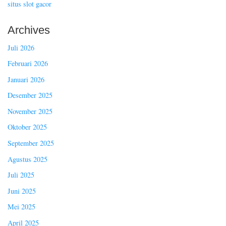
situs slot gacor
Archives
Juli 2026
Februari 2026
Januari 2026
Desember 2025
November 2025
Oktober 2025
September 2025
Agustus 2025
Juli 2025
Juni 2025
Mei 2025
April 2025