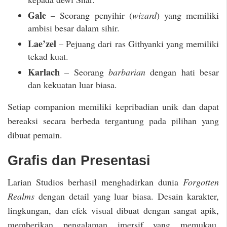
Gale
– Seorang penyihir (
wizard
) yang memiliki
ambisi besar dalam sihir.
Lae’zel
– Pejuang dari ras Githyanki yang memiliki
tekad kuat.
Karlach
– Seorang
barbarian
dengan hati besar
dan kekuatan luar biasa.
Setiap companion memiliki kepribadian unik dan dapat
bereaksi secara berbeda tergantung pada pilihan yang
dibuat pemain.
Grafis dan Presentasi
Larian Studios berhasil menghadirkan dunia
Forgotten
Realms
dengan detail yang luar biasa. Desain karakter,
lingkungan, dan efek visual dibuat dengan sangat apik,
memberikan pengalaman imersif yang memukau.