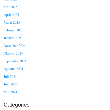
Mei 2025
April 2025
Maret 2025
Februari 2025
Januari 2025
Desember 2024
Oktober 2024
September 2024
Agustus 2024
Juli 2024
Juni 2024
Mei 2024
Categories