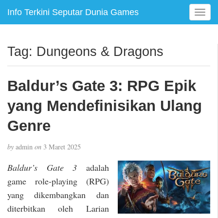
Info Terkini Seputar Dunia Games
T
o
g
g
Tag:
Dungeons & Dragons
l
e
n
Baldur’s Gate 3: RPG Epik
a
v
yang Mendefinisikan Ulang
i
g
Genre
a
t
by
admin
on
3 Maret 2025
i
o
Baldur’s Gate 3
adalah
n
game role-playing (RPG)
yang dikembangkan dan
diterbitkan oleh Larian