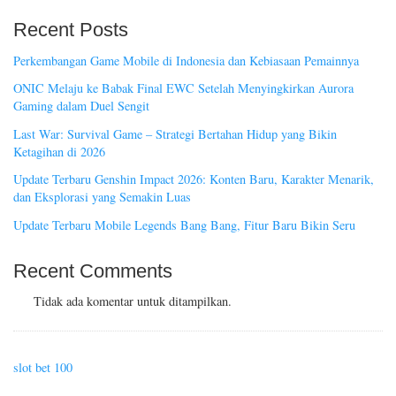
Recent Posts
Perkembangan Game Mobile di Indonesia dan Kebiasaan Pemainnya
ONIC Melaju ke Babak Final EWC Setelah Menyingkirkan Aurora
Gaming dalam Duel Sengit
Last War: Survival Game – Strategi Bertahan Hidup yang Bikin
Ketagihan di 2026
Update Terbaru Genshin Impact 2026: Konten Baru, Karakter Menarik,
dan Eksplorasi yang Semakin Luas
Update Terbaru Mobile Legends Bang Bang, Fitur Baru Bikin Seru
Recent Comments
Tidak ada komentar untuk ditampilkan.
slot bet 100