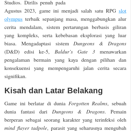
Studios. Dirilis penuh pada
Agustus 2023, game ini menjadi salah satu RPG
slot
olympus
terbaik sepanjang masa, menggabungkan alur
cerita mendalam, sistem pertarungan berbasis giliran
yang kompleks, serta kebebasan eksplorasi yang luar
biasa. Mengadaptasi sistem
Dungeons & Dragons
(D&D) edisi ke-5,
Baldur’s Gate 3
menawarkan
pengalaman bermain yang kaya dengan pilihan dan
konsekuensi yang mempengaruhi jalan cerita secara
signifikan.
Kisah dan Latar Belakang
Game ini berlatar di dunia
Forgotten Realms
, sebuah
dunia fantasi dari
Dungeons & Dragons
. Pemain
berperan sebagai seorang karakter yang terinfeksi oleh
mind flayer tadpole
, parasit yang seharusnya mengubah