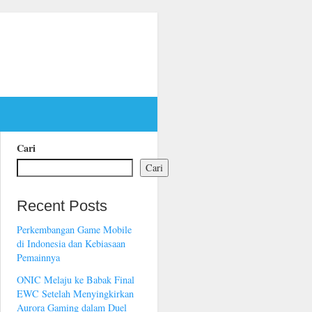
Cari
Cari
Recent Posts
Perkembangan Game Mobile
di Indonesia dan Kebiasaan
Pemainnya
ONIC Melaju ke Babak Final
EWC Setelah Menyingkirkan
Aurora Gaming dalam Duel