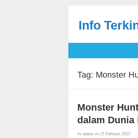
Info Terk
Tag:
Monster Hu
Monster Hunt
dalam Dunia 
by
admin
on
25 Februari 2025