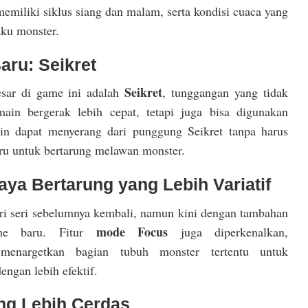
emiliki siklus siang dan malam, serta kondisi cuaca yang
ku monster.
aru: Seikret
Seikret
esar di game ini adalah
, tunggangan yang tidak
in bergerak lebih cepat, tetapi juga bisa digunakan
in dapat menyerang dari punggung Seikret tanpa harus
ru untuk bertarung melawan monster.
aya Bertarung yang Lebih Variatif
ri seri sebelumnya kembali, namun kini dengan tambahan
mode Focus
sme baru. Fitur
juga diperkenalkan,
enargetkan bagian tubuh monster tertentu untuk
engan lebih efektif.
ang Lebih Cerdas