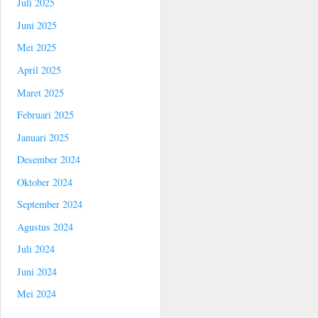
Juli 2025
Juni 2025
Mei 2025
April 2025
Maret 2025
Februari 2025
Januari 2025
Desember 2024
Oktober 2024
September 2024
Agustus 2024
Juli 2024
Juni 2024
Mei 2024