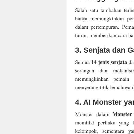
Salah satu tambahan terb
hanya memungkinkan pema
dalam pertempuran. Pema
turun, memberikan cara ba
3. Senjata dan G
14 jenis senjata
Semua
da
serangan dan mekani
memungkinkan pemain m
menyerang titik lemahnya d
4. AI Monster y
Monster
Monster dalam
memiliki perilaku yang 
kelompok, sementara ya