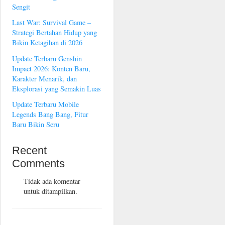
Sengit
Last War: Survival Game –
Strategi Bertahan Hidup yang
Bikin Ketagihan di 2026
Update Terbaru Genshin
Impact 2026: Konten Baru,
Karakter Menarik, dan
Eksplorasi yang Semakin Luas
Update Terbaru Mobile
Legends Bang Bang, Fitur
Baru Bikin Seru
Recent
Comments
Tidak ada komentar
untuk ditampilkan.