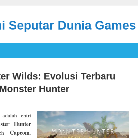
ini Seputar Dunia Games
er Wilds: Evolusi Terbaru
Monster Hunter
adalah entri
ster Hunter
Capcom
oleh
.