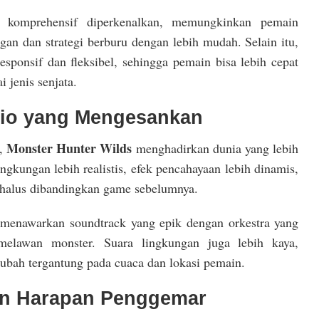
ih komprehensif diperkenalkan, memungkinkan pemain
an dan strategi berburu dengan lebih mudah. Selain itu,
responsif dan fleksibel, sehingga pemain bisa lebih cepat
 jenis senjata.
dio yang Mengesankan
Monster Hunter Wilds
,
menghadirkan dunia yang lebih
ingkungan lebih realistis, efek pencahayaan lebih dinamis,
 halus dibandingkan game sebelumnya.
i menawarkan soundtrack yang epik dengan orkestra yang
melawan monster. Suara lingkungan juga lebih kaya,
rubah tergantung pada cuaca dan lokasi pemain.
an Harapan Penggemar