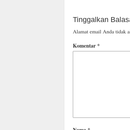
Tinggalkan Bala
Alamat email Anda tidak a
Komentar
*
Nama
*