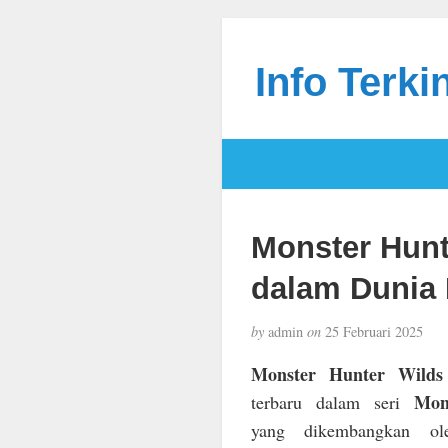
Info Terk
Monster Hunt
dalam Dunia 
by
admin
on
25 Februari 2025
Monster Hunter Wilds
Mon
terbaru dalam seri
yang dikembangkan 