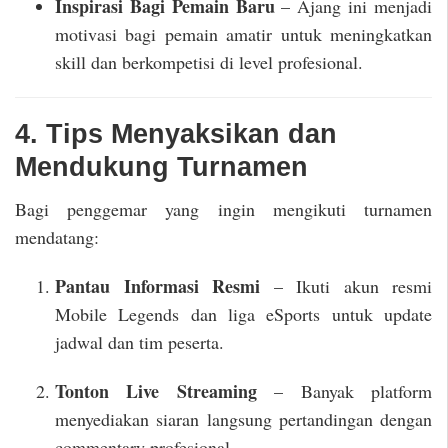
Inspirasi Bagi Pemain Baru
– Ajang ini menjadi
motivasi bagi pemain amatir untuk meningkatkan
skill dan berkompetisi di level profesional.
4. Tips Menyaksikan dan
Mendukung Turnamen
Bagi penggemar yang ingin mengikuti turnamen
mendatang:
Pantau Informasi Resmi
– Ikuti akun resmi
Mobile Legends dan liga eSports untuk update
jadwal dan tim peserta.
Tonton Live Streaming
– Banyak platform
menyediakan siaran langsung pertandingan dengan
commentary profesional.