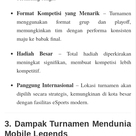
Format Kompetisi yang Menarik
– Turnamen
menggunakan format grup dan playoff,
memungkinkan tim dengan performa konsisten
maju ke babak final.
Hadiah Besar
– Total hadiah diperkirakan
meningkat signifikan, membuat kompetisi lebih
kompetitif.
Panggung Internasional
– Lokasi turnamen akan
dipilih secara strategis, kemungkinan di kota besar
dengan fasilitas eSports modern.
3. Dampak Turnamen Mendunia
Mobile Legends