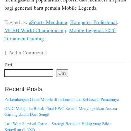
bagi generasi baru pemain Mobile Legends.
Tagged as:
eSports Mendunia
,
Kompetisi Profesional
,
MLBB World Championship
,
Mobile Legends 2026
,
Turnamen Gaming
{
Add a Comment
}
Cari
Cari
Recent Posts
Perkembangan Game Mobile di Indonesia dan Kebiasaan Pemainnya
ONIC Melaju ke Babak Final EWC Setelah Menyingkirkan Aurora
Gaming dalam Duel Sengit
Last War: Survival Game – Strategi Bertahan Hidup yang Bikin
Ketagihan di 2026