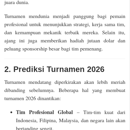
juara dunia.
Turnamen mendunia menjadi panggung bagi pemain
profesional untuk menunjukkan strategi, kerja sama tim,
dan kemampuan mekanik terbaik mereka. Selain itu,
ajang ini juga memberikan hadiah jutaan dolar dan
peluang sponsorship besar bagi tim pemenang.
2. Prediksi Turnamen 2026
Turnamen mendatang diperkirakan akan lebih meriah
dibanding sebelumnya. Beberapa hal yang membuat
turnamen 2026 dinantikan:
Tim Profesional Global
– Tim-tim kuat dari
Indonesia, Filipina, Malaysia, dan negara lain akan
bertanding sengit.