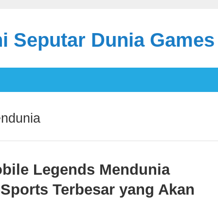
ini Seputar Dunia Games
endunia
bile Legends Mendunia
eSports Terbesar yang Akan