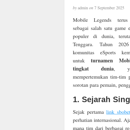
by
admin
on
7 September 2025
Mobile Legends terus
sebagai salah satu game e
populer di dunia, teru
Tenggara. Tahun 2026
komunitas eSports kem
turnamen Mobi
untuk
tingkat dunia
, y
mempertemukan tim-tim pr
sorotan para pemain, peng
1. Sejarah Si
Sejak pertama
link sbobe
perhatian internasional. A
mana tim dari berbagai r