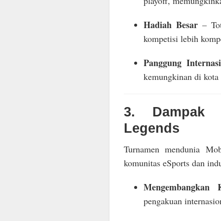
playoff, memungkinka
Hadiah Besar
– Tot
kompetisi lebih kompe
Panggung Internasi
kemungkinan di kota 
3. Dampak 
Legends
Turnamen mendunia Mobi
komunitas eSports dan indu
Mengembangkan Ka
pengakuan internasion