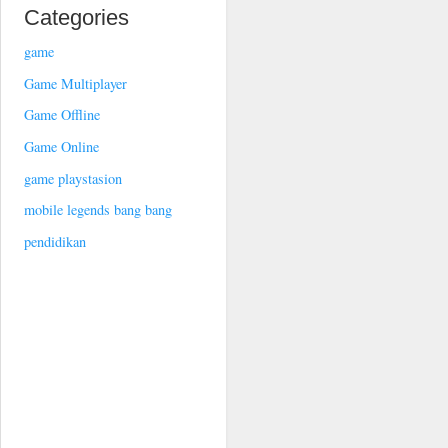
Categories
game
Game Multiplayer
Game Offline
Game Online
game playstasion
mobile legends bang bang
pendidikan