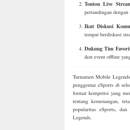
Tonton Live Strea
pertandingan dengan 
Ikut Diskusi Komu
tempat berdiskusi str
Dukung Tim Favori
ikut event offline yan
Turnamen Mobile Legends 
penggemar eSports di selu
format kompetisi yang me
tentang kemenangan, tet
popularitas eSports, da
Legends.