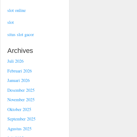
slot online
slot
situs slot gacor
Archives
Juli 2026
Februari 2026
Januari 2026
Desember 2025
November 2025
Oktober 2025
September 2025
Agustus 2025