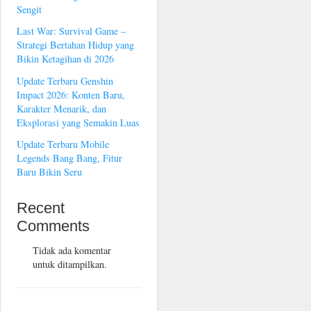
Sengit
Last War: Survival Game –
Strategi Bertahan Hidup yang
Bikin Ketagihan di 2026
Update Terbaru Genshin
Impact 2026: Konten Baru,
Karakter Menarik, dan
Eksplorasi yang Semakin Luas
Update Terbaru Mobile
Legends Bang Bang, Fitur
Baru Bikin Seru
Recent
Comments
Tidak ada komentar
untuk ditampilkan.