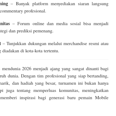
ming
– Banyak platform menyediakan siaran langsung
commentary profesional.
nitas
– Forum online dan media sosial bisa menjadi
ategi dan prediksi pemenang.
t
– Tunjukkan dukungan melalui merchandise resmi atau
g diadakan di kota-kota tertentu.
mendunia 2026 menjadi ajang yang sangat dinanti bagi
ruh dunia. Dengan tim profesional yang siap bertanding,
narik, dan hadiah yang besar, turnamen ini bukan hanya
api juga tentang memperluas komunitas, meningkatkan
n memberi inspirasi bagi generasi baru pemain Mobile