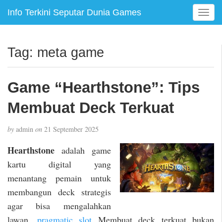
Info Terkini Seputar Dunia Games
T
o
g
g
Tag:
meta game
l
e
n
Game “Hearthstone”: Tips
a
v
Membuat Deck Terkuat
i
g
by
admin
on
21 September 2025
a
t
Hearthstone
adalah game
i
kartu digital yang
o
menantang pemain untuk
n
membangun deck strategis
agar bisa mengalahkan
lawan.
pragmatic slot
Membuat deck terkuat bukan