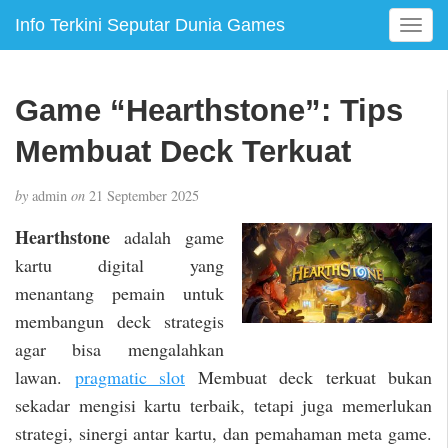
Info Terkini Seputar Dunia Games
T
o
g
g
Game “Hearthstone”: Tips
l
e
Membuat Deck Terkuat
n
a
by
admin
on
21 September 2025
v
i
Hearthstone
adalah game
g
kartu digital yang
a
menantang pemain untuk
t
i
membangun deck strategis
o
agar bisa mengalahkan
n
lawan.
pragmatic slot
Membuat deck terkuat bukan
sekadar mengisi kartu terbaik, tetapi juga memerlukan
strategi, sinergi antar kartu, dan pemahaman meta game.