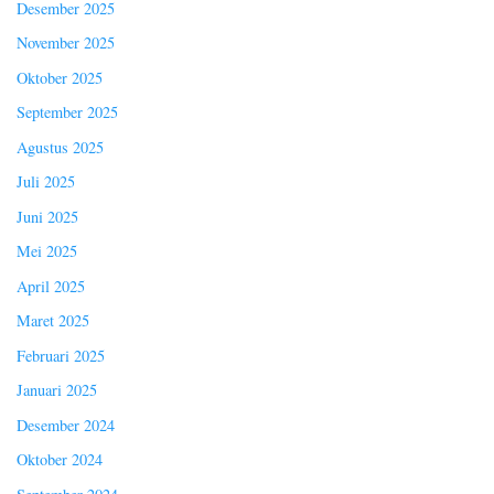
Desember 2025
November 2025
Oktober 2025
September 2025
Agustus 2025
Juli 2025
Juni 2025
Mei 2025
April 2025
Maret 2025
Februari 2025
Januari 2025
Desember 2024
Oktober 2024