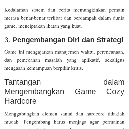
Kedalaman sistem dan cerita memungkinkan pemain
merasa benar-benar terlibat dan berdampak dalam dunia
game, menciptakan ikatan yang kuat.
3.
Pengembangan Diri dan Strategi
Game ini mengajarkan manajemen waktu, perencanaan,
dan pemecahan masalah yang aplikatif, sekaligus
mengasah kemampuan berpikir kritis.
Tantangan dalam
Mengembangkan Game Cozy
Hardcore
Menggabungkan elemen santai dan hardcore tidaklah
mudah. Pengembang harus menjaga agar permainan