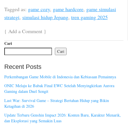
Tagged as:
game cozy
,
game hardcore
,
game simulasi
strategi
,
simulasi hidup Jepang
,
tren gaming 2025
{
Add a Comment
}
Cari
Cari
Recent Posts
Perkembangan Game Mobile di Indonesia dan Kebiasaan Pemainnya
ONIC Melaju ke Babak Final EWC Setelah Menyingkirkan Aurora
Gaming dalam Duel Sengit
Last War: Survival Game – Strategi Bertahan Hidup yang Bikin
Ketagihan di 2026
Update Terbaru Genshin Impact 2026: Konten Baru, Karakter Menarik,
dan Eksplorasi yang Semakin Luas