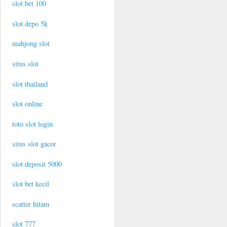
slot bet 100
slot depo 5k
mahjong slot
situs slot
slot thailand
slot online
toto slot login
situs slot gacor
slot deposit 5000
slot bet kecil
scatter hitam
slot 777