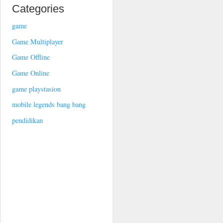
Categories
game
Game Multiplayer
Game Offline
Game Online
game playstasion
mobile legends bang bang
pendidikan