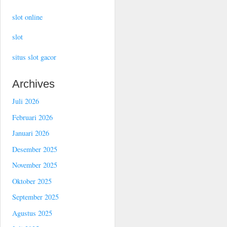
slot online
slot
situs slot gacor
Archives
Juli 2026
Februari 2026
Januari 2026
Desember 2025
November 2025
Oktober 2025
September 2025
Agustus 2025