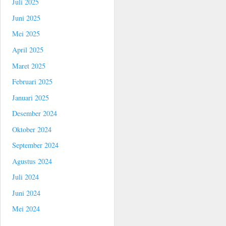
Juli 2025
Juni 2025
Mei 2025
April 2025
Maret 2025
Februari 2025
Januari 2025
Desember 2024
Oktober 2024
September 2024
Agustus 2024
Juli 2024
Juni 2024
Mei 2024