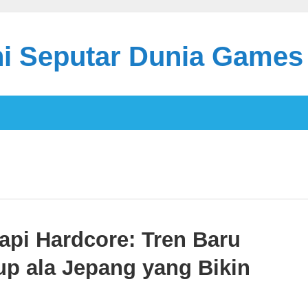
ini Seputar Dunia Games
pi Hardcore: Tren Baru
up ala Jepang yang Bikin