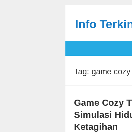
Info Terk
Tag:
game cozy
Game Cozy Ta
Simulasi Hid
Ketagihan