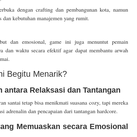
”
erbuka dengan crafting dan pembangunan kota, namun
as dan kebutuhan manajemen yang rumit.
but dan emosional, game ini juga menuntut pemain
a dan waktu secara efektif agar dapat membantu arwah
amai.
i Begitu Menarik?
 antara Relaksasi dan Tantangan
an santai tetap bisa menikmati suasana cozy, tapi mereka
asi adrenalin dan pencapaian dari tantangan hardcore.
ang Memuaskan secara Emosional