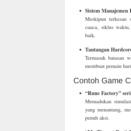
Sistem Manajemen 
Meskipun terkesan 
cuaca, siklus waktu,
baik.
Tantangan Hardcor
Termasuk batasan wa
membuat pemain harus
Contoh Game Co
“Rune Factory” seri
Memadukan simulasi
yang menantang, men
penuh aksi.