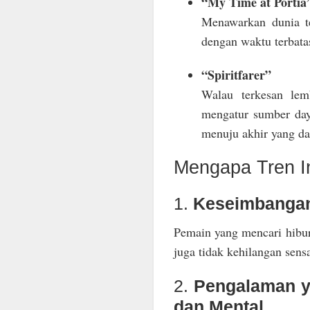
“My Time at Portia
Menawarkan dunia t
dengan waktu terbat
“Spiritfarer”
Walau terkesan lem
mengatur sumber day
menuju akhir yang d
Mengapa Tren In
1.
Keseimbangan
Pemain yang mencari hibur
juga tidak kehilangan sens
2.
Pengalaman y
dan Mental