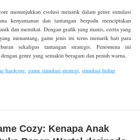
core menunjukkan evolusi menarik dalam genre simulasi
ana kenyamanan dan tantangan berpadu menciptakan
nik dan memikat. Dengan grafik yang manis, cerita yang
ang menantang, game jenis ini terus menarik hati para
uran sekaligus tantangan strategis. Fenomena ini
dengan genre yang semakin beragam dan penuh warna.
e hardcore
,
game simulasi strategi
,
simulasi hidup
me Cozy: Kenapa Anak