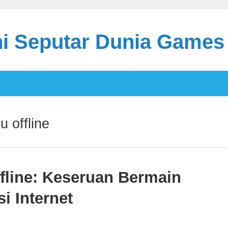
ini Seputar Dunia Games
 offline
line: Keseruan Bermain
i Internet