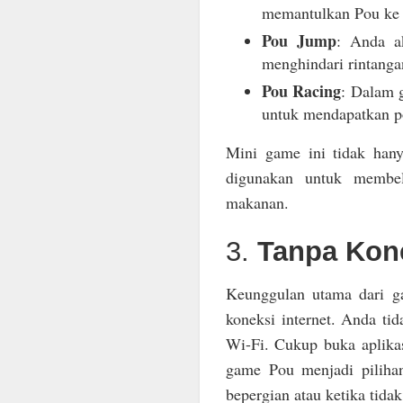
memantulkan Pou ke a
Pou Jump
: Anda ak
menghindari rintanga
Pou Racing
: Dalam 
untuk mendapatkan po
Mini game ini tidak hany
digunakan untuk membel
makanan.
3.
Tanpa Kone
Keunggulan utama dari g
koneksi internet. Anda ti
Wi-Fi. Cukup buka aplika
game Pou menjadi piliha
bepergian atau ketika tidak