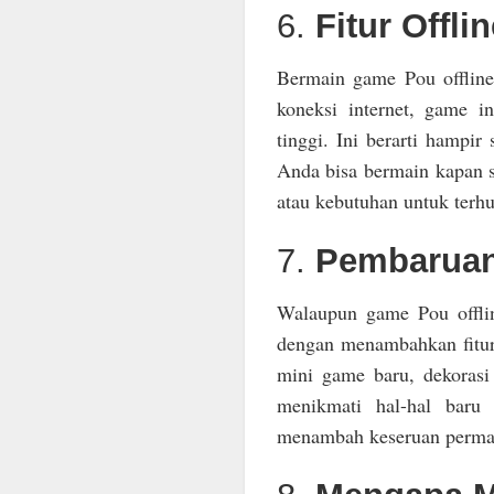
6.
Fitur Offl
Bermain game Pou offline
koneksi internet, game i
tinggi. Ini berarti hampi
Anda bisa bermain kapan s
atau kebutuhan untuk terhu
7.
Pembaruan
Walaupun game Pou offli
dengan menambahkan fitur
mini game baru, dekorasi
menikmati hal-hal baru 
menambah keseruan perma