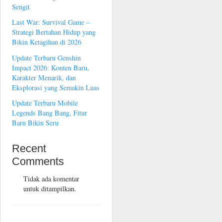
Sengit
Last War: Survival Game –
Strategi Bertahan Hidup yang
Bikin Ketagihan di 2026
Update Terbaru Genshin
Impact 2026: Konten Baru,
Karakter Menarik, dan
Eksplorasi yang Semakin Luas
Update Terbaru Mobile
Legends Bang Bang, Fitur
Baru Bikin Seru
Recent
Comments
Tidak ada komentar
untuk ditampilkan.