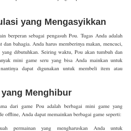
lasi yang Mengasyikkan
in berperan sebagai pengasuh Pou. Tugas Anda adalah
at dan bahagia. Anda harus memberinya makan, mencuci,
 yang dibutuhkan. Seiring waktu, Pou akan tumbuh dan
anyak mini game seru yang bisa Anda mainkan untuk
nantinya dapat digunakan untuk membeli item atau
 yang Menghibur
tama dari game Pou adalah berbagai mini game yang
 offline, Anda dapat memainkan berbagai game seperti:
uah permainan yang mengharuskan Anda untuk