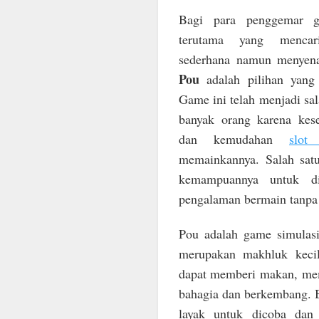
Bagi para penggemar g
terutama yang mencar
sederhana namun menyen
Pou
adalah pilihan yang 
Game ini telah menjadi sala
banyak orang karena kes
dan kemudahan
slot
memainkannya. Salah sat
kemampuannya untuk 
pengalaman bermain tanpa 
Pou adalah game simulas
merupakan makhluk kecil
dapat memberi makan, me
bahagia dan berkembang. B
layak untuk dicoba dan 