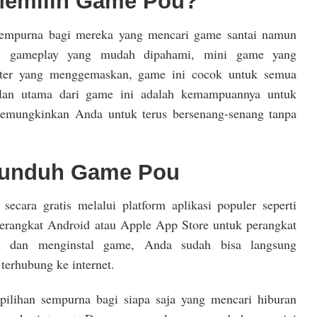
emilih Game Pou?
 sempurna bagi mereka yang mencari game santai namun
an gameplay yang mudah dipahami, mini game yang
ter yang menggemaskan, game ini cocok untuk semua
gulan utama dari game ini adalah kemampuannya untuk
memungkinkan Anda untuk terus bersenang-senang tanpa
gunduh Game Pou
ecara gratis melalui platform aplikasi populer seperti
perangkat Android atau Apple App Store untuk perangkat
h dan menginstal game, Anda sudah bisa langsung
terhubung ke internet.
 pilihan sempurna bagi siapa saja yang mencari hiburan