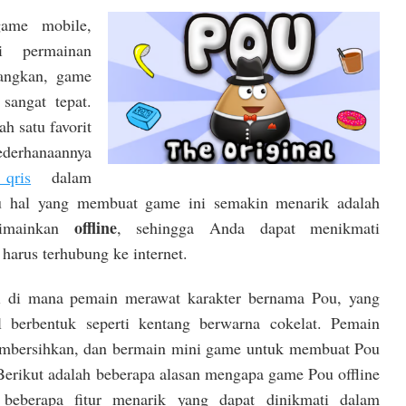
ame mobile,
i permainan
angkan, game
sangat tepat.
h satu favorit
ederhanaannya
 qris
dalam
u hal yang membuat game ini semakin menarik adalah
offline
dimainkan
, sehingga Anda dapat menikmati
harus terhubung ke internet.
i di mana pemain merawat karakter bernama Pou, yang
 berbentuk seperti kentang berwarna cokelat. Pemain
mbersihkan, dan bermain mini game untuk membuat Pou
erikut adalah beberapa alasan mengapa game Pou offline
beberapa fitur menarik yang dapat dinikmati dalam