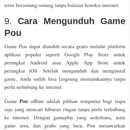
terus bersenang-senang tanpa batasan koneksi internet.
9.
Cara Mengunduh Game
Pou
Game Pou dapat diunduh secara gratis melalui platform
aplikasi populer seperti Google Play Store untuk
perangkat Android atau Apple App Store untuk
perangkat iOS. Setelah mengunduh dan menginstal
game, Anda sudah bisa langsung memainkannya tanpa
perlu terhubung ke internet.
Pou
Game
offline adalah pilihan sempurna bagi siapa
saja yang mencari hiburan ringan tanpa perlu terhubung
ke internet. Dengan gameplay yang sederhana, mini
game seru, dan grafis yang lucu, Pou menawarkan