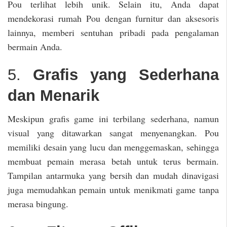
Pou terlihat lebih unik. Selain itu, Anda dapat
mendekorasi rumah Pou dengan furnitur dan aksesoris
lainnya, memberi sentuhan pribadi pada pengalaman
bermain Anda.
5.
Grafis yang Sederhana
dan Menarik
Meskipun grafis game ini terbilang sederhana, namun
visual yang ditawarkan sangat menyenangkan. Pou
memiliki desain yang lucu dan menggemaskan, sehingga
membuat pemain merasa betah untuk terus bermain.
Tampilan antarmuka yang bersih dan mudah dinavigasi
juga memudahkan pemain untuk menikmati game tanpa
merasa bingung.