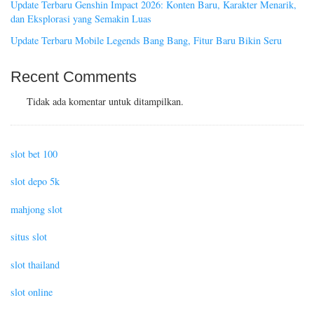
Update Terbaru Genshin Impact 2026: Konten Baru, Karakter Menarik,
dan Eksplorasi yang Semakin Luas
Update Terbaru Mobile Legends Bang Bang, Fitur Baru Bikin Seru
Recent Comments
Tidak ada komentar untuk ditampilkan.
slot bet 100
slot depo 5k
mahjong slot
situs slot
slot thailand
slot online