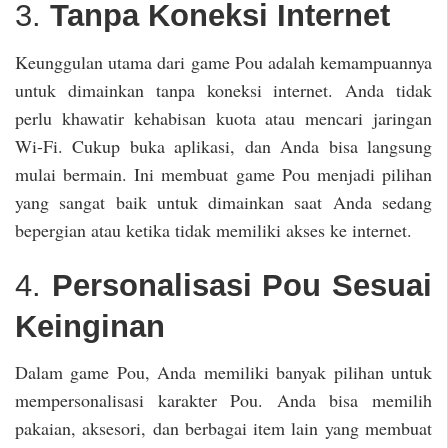
3.
Tanpa Koneksi Internet
Keunggulan utama dari game Pou adalah kemampuannya
untuk dimainkan tanpa koneksi internet. Anda tidak
perlu khawatir kehabisan kuota atau mencari jaringan
Wi-Fi. Cukup buka aplikasi, dan Anda bisa langsung
mulai bermain. Ini membuat game Pou menjadi pilihan
yang sangat baik untuk dimainkan saat Anda sedang
bepergian atau ketika tidak memiliki akses ke internet.
4.
Personalisasi Pou Sesuai
Keinginan
Dalam game Pou, Anda memiliki banyak pilihan untuk
mempersonalisasi karakter Pou. Anda bisa memilih
pakaian, aksesori, dan berbagai item lain yang membuat