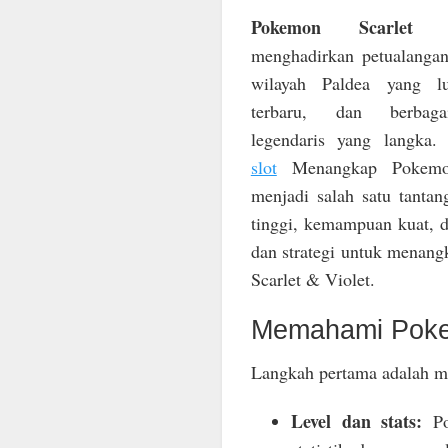
Pokemon Scarlet
menghadirkan petualanga
wilayah Paldea yang l
terbaru, dan berbag
legendaris yang langka
slot
Menangkap Pokemon
menjadi salah satu tanta
tinggi, kemampuan kuat, da
dan strategi untuk menang
Scarlet & Violet.
Memahami Poke
Langkah pertama adalah m
Level dan stats:
Pok