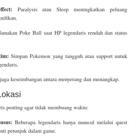
fect:
Paralysis atau Sleep meningkatkan peluang
nifikan.
unakan Poke Ball saat HP legendaris rendah dan status
tim:
Simpan Pokemon yang tangguh atau support untuk
endaris.
njaga keseimbangan antara menyerang dan menangkap.
Lokasi
ris penting agar tidak membuang waktu:
usus:
Beberapa legendaris hanya muncul melalui quest
Ikuti petunjuk dalam game.