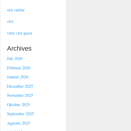
slot online
slot
situs slot gacor
Archives
Juli 2026
Februari 2026
Januari 2026
Desember 2025
November 2025
Oktober 2025
September 2025
Agustus 2025