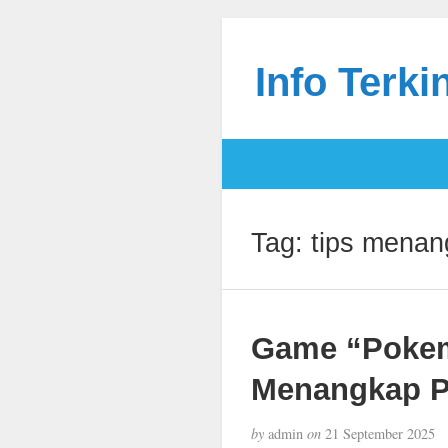
Info Terk
Tag:
tips menan
Game “Pokemo
Menangkap P
by
admin
on
21 September 2025