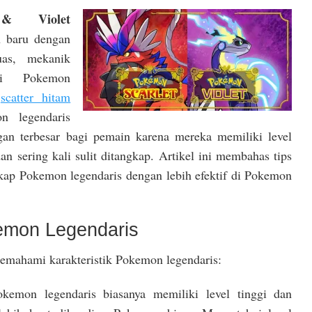
 & Violet
n baru dengan
uas, mekanik
ai Pokemon
.
scatter hitam
 legendaris
ngan terbesar bagi pemain karena mereka memiliki level
n sering kali sulit ditangkap. Artikel ini membahas tips
kap Pokemon legendaris dengan lebih efektif di Pokemon
mon Legendaris
emahami karakteristik Pokemon legendaris:
emon legendaris biasanya memiliki level tinggi dan