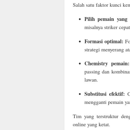
Salah satu faktor kunci k
Pilih pemain yang 
misalnya striker cepat
Formasi optimal:
For
strategi menyerang at
Chemistry pemain:
passing dan kombina
lawan.
Substitusi efektif:
Gu
mengganti pemain ya
Tim yang terstruktur de
online yang ketat.