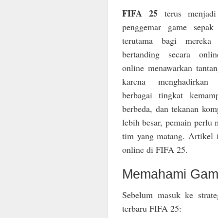
FIFA 25
terus menjadi 
penggemar game sepak b
terutama bagi mereka
bertanding secara onli
online menawarkan tantang
karena menghadirkan
berbagai tingkat kemamp
berbeda, dan tekanan komp
lebih besar, pemain perlu
tim yang matang. Artikel
online di FIFA 25.
Memahami Game
Sebelum masuk ke strat
terbaru FIFA 25: