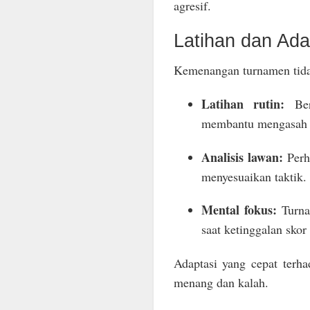
agresif.
Latihan dan Ada
Kemenangan turnamen tidak
Latihan rutin:
Berm
membantu mengasah ko
Analisis lawan:
Perh
menyesuaikan taktik.
Mental fokus:
Turna
saat ketinggalan sko
Adaptasi yang cepat terha
menang dan kalah.