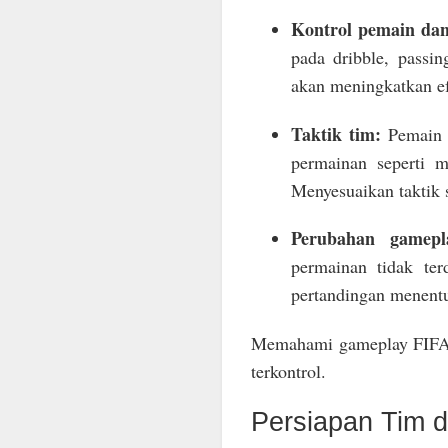
Kontrol pemain dan
pada dribble, passin
akan meningkatkan ef
Taktik tim:
Pemain d
permainan seperti m
Menyesuaikan taktik 
Perubahan gamepla
permainan tidak ter
pertandingan menentu
Memahami gameplay FIFA 2
terkontrol.
Persiapan Tim 