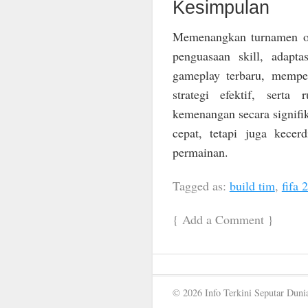
Kesimpulan
Memenangkan turnamen on
penguasaan skill, adapt
gameplay terbaru, mempe
strategi efektif, serta
kemenangan secara signifi
cepat, tetapi juga kece
permainan.
Tagged as:
build tim
,
fifa 
{
Add a Comment
}
© 2026 Info Terkini Seputar Dun