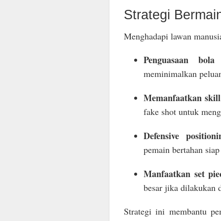
Strategi Bermain
Menghadapi lawan manusia 
Penguasaan bola
meminimalkan peluan
Memanfaatkan skill
fake shot untuk meng
Defensive positioni
pemain bertahan siap
Manfaatkan set pie
besar jika dilakukan 
Strategi ini membantu pe