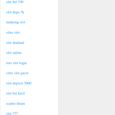
slot bet 100
slot depo 5k
mahjong slot
situs slot
slot thailand
slot online
toto slot login
situs slot gacor
slot deposit 5000
slot bet kecil
scatter hitam
slot 777