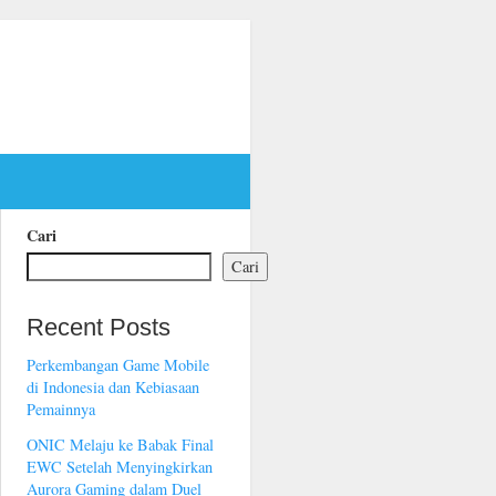
Cari
Cari
Recent Posts
Perkembangan Game Mobile
di Indonesia dan Kebiasaan
Pemainnya
ONIC Melaju ke Babak Final
EWC Setelah Menyingkirkan
Aurora Gaming dalam Duel