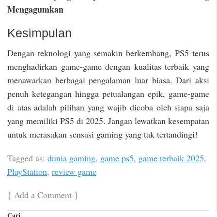
Mengagumkan
Kesimpulan
Dengan teknologi yang semakin berkembang, PS5 terus
menghadirkan game-game dengan kualitas terbaik yang
menawarkan berbagai pengalaman luar biasa. Dari aksi
penuh ketegangan hingga petualangan epik, game-game
di atas adalah pilihan yang wajib dicoba oleh siapa saja
yang memiliki PS5 di 2025. Jangan lewatkan kesempatan
untuk merasakan sensasi gaming yang tak tertandingi!
Tagged as:
dunia gaming
,
game ps5
,
game terbaik 2025
,
PlayStation
,
review game
{
Add a Comment
}
Cari