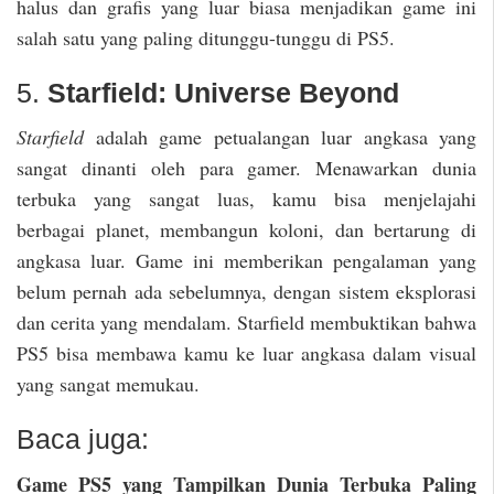
halus dan grafis yang luar biasa menjadikan game ini
salah satu yang paling ditunggu-tunggu di PS5.
5.
Starfield: Universe Beyond
Starfield
adalah game petualangan luar angkasa yang
sangat dinanti oleh para gamer. Menawarkan dunia
terbuka yang sangat luas, kamu bisa menjelajahi
berbagai planet, membangun koloni, dan bertarung di
angkasa luar. Game ini memberikan pengalaman yang
belum pernah ada sebelumnya, dengan sistem eksplorasi
dan cerita yang mendalam. Starfield membuktikan bahwa
PS5 bisa membawa kamu ke luar angkasa dalam visual
yang sangat memukau.
Baca juga:
Game PS5 yang Tampilkan Dunia Terbuka Paling