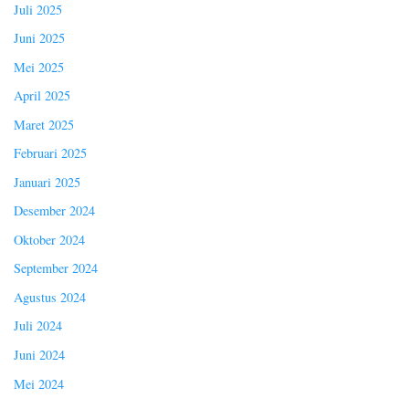
Juli 2025
Juni 2025
Mei 2025
April 2025
Maret 2025
Februari 2025
Januari 2025
Desember 2024
Oktober 2024
September 2024
Agustus 2024
Juli 2024
Juni 2024
Mei 2024