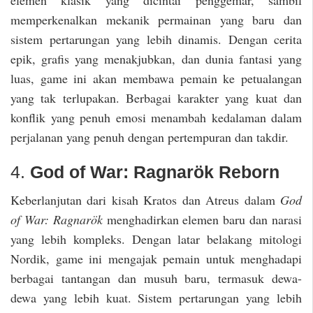
elemen klasik yang dicintai penggemar, sambil
memperkenalkan mekanik permainan yang baru dan
sistem pertarungan yang lebih dinamis. Dengan cerita
epik, grafis yang menakjubkan, dan dunia fantasi yang
luas, game ini akan membawa pemain ke petualangan
yang tak terlupakan. Berbagai karakter yang kuat dan
konflik yang penuh emosi menambah kedalaman dalam
perjalanan yang penuh dengan pertempuran dan takdir.
4.
God of War: Ragnarök Reborn
Keberlanjutan dari kisah Kratos dan Atreus dalam
God
of War: Ragnarök
menghadirkan elemen baru dan narasi
yang lebih kompleks. Dengan latar belakang mitologi
Nordik, game ini mengajak pemain untuk menghadapi
berbagai tantangan dan musuh baru, termasuk dewa-
dewa yang lebih kuat. Sistem pertarungan yang lebih