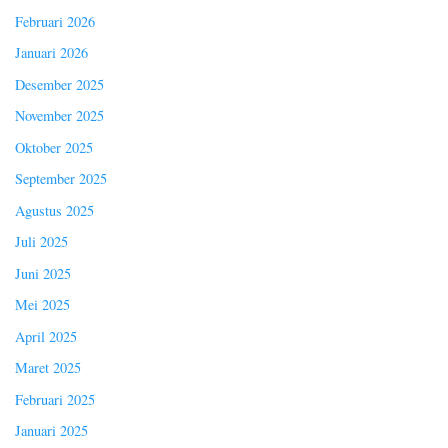
Februari 2026
Januari 2026
Desember 2025
November 2025
Oktober 2025
September 2025
Agustus 2025
Juli 2025
Juni 2025
Mei 2025
April 2025
Maret 2025
Februari 2025
Januari 2025