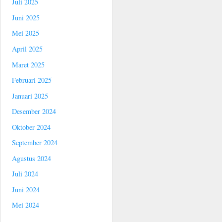
Juli 2025
Juni 2025
Mei 2025
April 2025
Maret 2025
Februari 2025
Januari 2025
Desember 2024
Oktober 2024
September 2024
Agustus 2024
Juli 2024
Juni 2024
Mei 2024