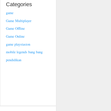
Categories
game
Game Multiplayer
Game Offline
Game Online
game playstasion
mobile legends bang bang
pendidikan