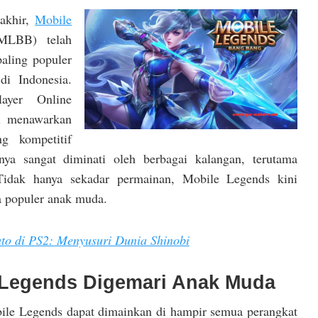
akhir,
Mobile
MLBB) telah
aling populer
i Indonesia.
ayer Online
i menawarkan
g kompetitif
ya sangat diminati oleh berbagai kalangan, terutama
idak hanya sekadar permainan, Mobile Legends kini
a populer anak muda.
o di PS2: Menyusuri Dunia Shinobi
 Legends Digemari Anak Muda
le Legends dapat dimainkan di hampir semua perangkat