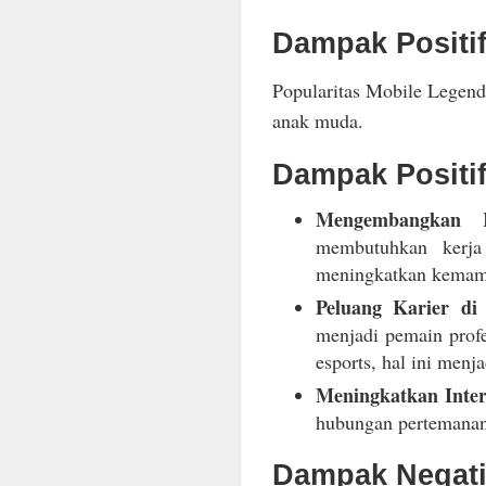
Dampak Positif
Popularitas Mobile Legen
anak muda.
Dampak Positif
Mengembangkan K
membutuhkan kerja
meningkatkan kemampu
Peluang Karier di
menjadi pemain prof
esports, hal ini menj
Meningkatkan Intera
hubungan pertemanan
Dampak Negati