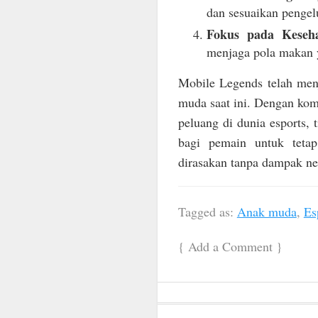
dan sesuaikan pengel
Fokus pada Keseh
menjaga pola makan 
Mobile Legends telah men
muda saat ini. Dengan kom
peluang di dunia esports, 
bagi pemain untuk tetap
dirasakan tanpa dampak neg
Tagged as:
Anak muda
,
Es
{
Add a Comment
}