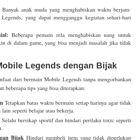
Banyak anak muda yang menghabiskan waktu berjam-
Legends, yang dapat mengganggu kegiatan sehari-hari
ial:
Beberapa pemain rela menghabiskan uang untuk
in di dalam game, yang bisa menjadi masalah jika tidak
Mobile Legends dengan Bijak
faat dari bermain Mobile Legends tanpa mengorbankan
t beberapa tips yang bisa diterapkan:
in
Tetapkan batas waktu bermain setiap harinya agar tidak
ain seperti belajar atau bekerja.
Selalu bersikap sportif dan hindari perilaku toxic seperti
n.
gan Bijak
Hindari membeli item yang tidak diperlukan