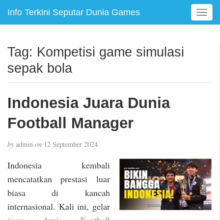
Info Terkini Seputar Dunia Games
T
o
g
g
Tag:
Kompetisi game simulasi
l
sepak bola
e
n
a
Indonesia Juara Dunia
v
i
Football Manager
g
a
t
by
admin
on
12 September 2024
i
Indonesia kembali
o
n
mencatatkan prestasi luar
biasa di kancah
internasional. Kali ini, gelar
juara dunia Football