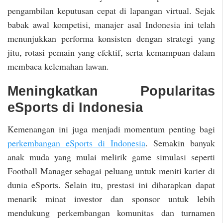
pengambilan keputusan cepat di lapangan virtual. Sejak
babak awal kompetisi, manajer asal Indonesia ini telah
menunjukkan performa konsisten dengan strategi yang
jitu, rotasi pemain yang efektif, serta kemampuan dalam
membaca kelemahan lawan.
Meningkatkan Popularitas
eSports di Indonesia
Kemenangan ini juga menjadi momentum penting bagi
perkembangan eSports di Indonesia
. Semakin banyak
anak muda yang mulai melirik game simulasi seperti
Football Manager sebagai peluang untuk meniti karier di
dunia eSports. Selain itu, prestasi ini diharapkan dapat
menarik minat investor dan sponsor untuk lebih
mendukung perkembangan komunitas dan turnamen