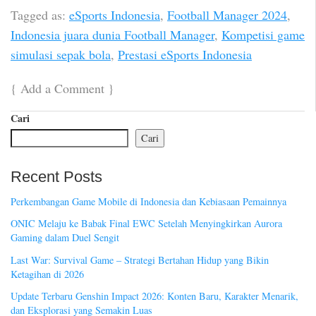
Tagged as:
eSports Indonesia
,
Football Manager 2024
,
Indonesia juara dunia Football Manager
,
Kompetisi game
simulasi sepak bola
,
Prestasi eSports Indonesia
{
Add a Comment
}
Cari
Cari
Recent Posts
Perkembangan Game Mobile di Indonesia dan Kebiasaan Pemainnya
ONIC Melaju ke Babak Final EWC Setelah Menyingkirkan Aurora
Gaming dalam Duel Sengit
Last War: Survival Game – Strategi Bertahan Hidup yang Bikin
Ketagihan di 2026
Update Terbaru Genshin Impact 2026: Konten Baru, Karakter Menarik,
dan Eksplorasi yang Semakin Luas