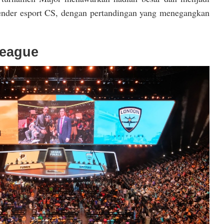
nder esport CS, dengan pertandingan yang menegangkan
League