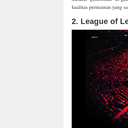
kualitas permainan yang san
2. League of 