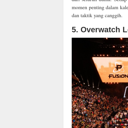
momen penting dalam kale
dan taktik yang canggih.
5. Overwatch 