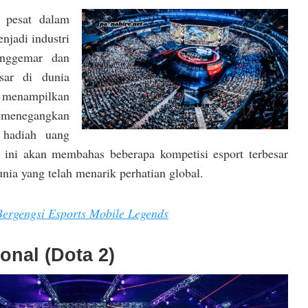
 pesat dalam
njadi industri
enggemar dan
sar di dunia
menampilkan
 menegangkan
 hadiah uang
l ini akan membahas beberapa kompetisi esport terbesar
unia yang telah menarik perhatian global.
ergengsi Esports Mobile Legends
ional (Dota 2)