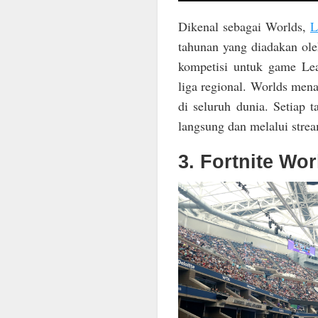
Dikenal sebagai Worlds,
L
tahunan yang diadakan ol
kompetisi untuk game Lea
liga regional. Worlds mena
di seluruh dunia. Setiap 
langsung dan melalui stre
3. Fortnite Wo