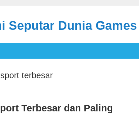
ini Seputar Dunia Games
sport terbesar
port Terbesar dan Paling