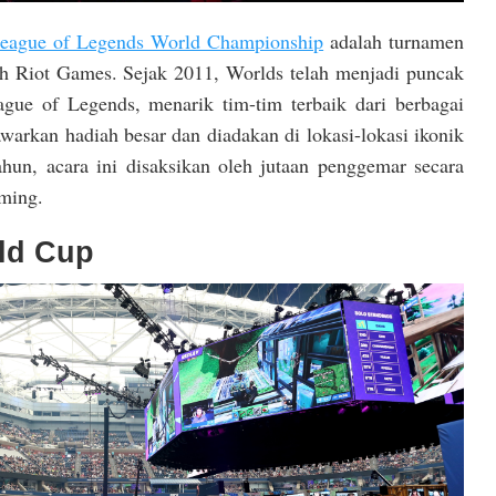
eague of Legends World Championship
adalah turnamen
eh Riot Games. Sejak 2011, Worlds telah menjadi puncak
gue of Legends, menarik tim-tim terbaik dari berbagai
warkan hadiah besar dan diadakan di lokasi-lokasi ikonik
tahun, acara ini disaksikan oleh jutaan penggemar secara
aming.
rld Cup