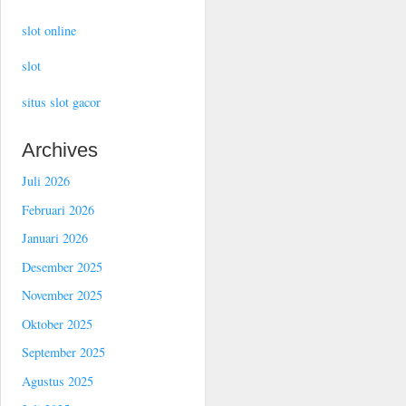
slot online
slot
situs slot gacor
Archives
Juli 2026
Februari 2026
Januari 2026
Desember 2025
November 2025
Oktober 2025
September 2025
Agustus 2025