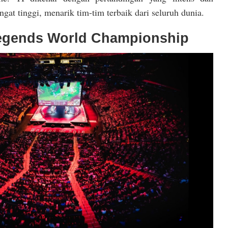
gat tinggi, menarik tim-tim terbaik dari seluruh dunia.
Legends World Championship