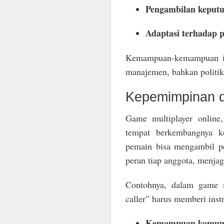
Pengambilan keputus
Adaptasi terhadap p
Kemampuan-kemampuan ini
manajemen, bahkan politik
Kepemimpinan di
Game multiplayer online
tempat berkembangnya
pemain bisa mengambil p
peran tiap anggota, menjag
Contohnya, dalam game 
caller” harus memberi inst
Kemampuan komunik