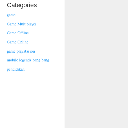
Categories
game
Game Multiplayer
Game Offline
Game Online
game playstasion
mobile legends bang bang
pendidikan