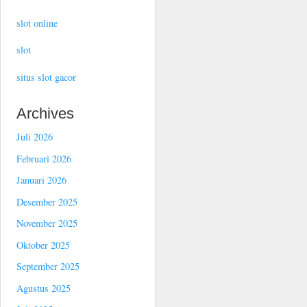
slot online
slot
situs slot gacor
Archives
Juli 2026
Februari 2026
Januari 2026
Desember 2025
November 2025
Oktober 2025
September 2025
Agustus 2025