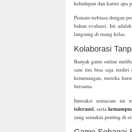
kehidupan dan karier apa 
Pemain terbiasa dengan p
bahan evaluasi. Ini adalah
langsung di ruang kelas.
Kolaborasi Tanp
Banyak game online meliba
satu tim bisa saja terdir
kemenangan, mereka haru
bersama.
Interaksi semacam ini
toleransi
kemampuan
, serta
yang semakin penting di er
Game Sebagai Si