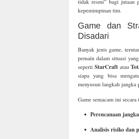
tidak resmi” bagi jutaan
kepemimpinan tim.
Game dan Stra
Disadari
Banyak jenis game, teruta
pemain dalam situasi yan
StarCraft
Tot
seperti
atau
siapa yang bisa mengatu
menyusun langkah jangka 
Game semacam ini secara t
Perencanaan jangka
Analisis risiko dan 