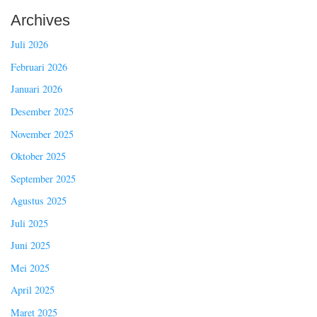
Archives
Juli 2026
Februari 2026
Januari 2026
Desember 2025
November 2025
Oktober 2025
September 2025
Agustus 2025
Juli 2025
Juni 2025
Mei 2025
April 2025
Maret 2025