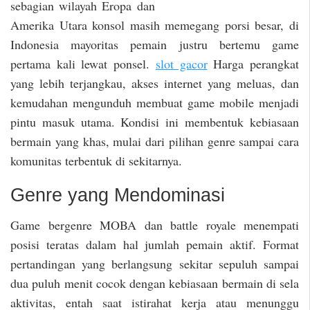
sebagian wilayah Eropa dan
Amerika Utara konsol masih memegang porsi besar, di
Indonesia mayoritas pemain justru bertemu game
pertama kali lewat ponsel.
slot gacor
Harga perangkat
yang lebih terjangkau, akses internet yang meluas, dan
kemudahan mengunduh membuat game mobile menjadi
pintu masuk utama. Kondisi ini membentuk kebiasaan
bermain yang khas, mulai dari pilihan genre sampai cara
komunitas terbentuk di sekitarnya.
Genre yang Mendominasi
Game bergenre MOBA dan battle royale menempati
posisi teratas dalam hal jumlah pemain aktif. Format
pertandingan yang berlangsung sekitar sepuluh sampai
dua puluh menit cocok dengan kebiasaan bermain di sela
aktivitas, entah saat istirahat kerja atau menunggu