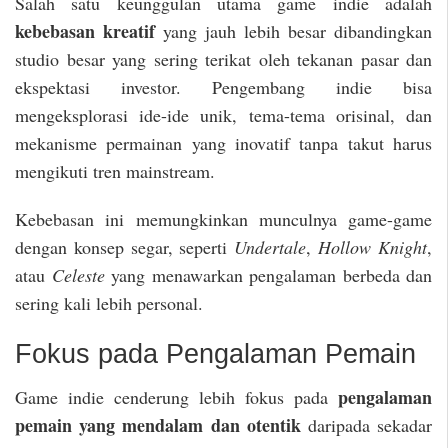
Salah satu keunggulan utama game indie adalah
kebebasan kreatif
yang jauh lebih besar dibandingkan
studio besar yang sering terikat oleh tekanan pasar dan
ekspektasi investor. Pengembang indie bisa
mengeksplorasi ide-ide unik, tema-tema orisinal, dan
mekanisme permainan yang inovatif tanpa takut harus
mengikuti tren mainstream.
Kebebasan ini memungkinkan munculnya game-game
dengan konsep segar, seperti
Undertale
,
Hollow Knight
,
atau
Celeste
yang menawarkan pengalaman berbeda dan
sering kali lebih personal.
Fokus pada Pengalaman Pemain
pengalaman
Game indie cenderung lebih fokus pada
pemain yang mendalam dan otentik
daripada sekadar