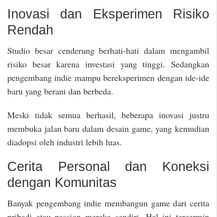
Inovasi dan Eksperimen Risiko
Rendah
Studio besar cenderung berhati-hati dalam mengambil
risiko besar karena investasi yang tinggi. Sedangkan
pengembang indie mampu bereksperimen dengan ide-ide
baru yang berani dan berbeda.
Meski tidak semua berhasil, beberapa inovasi justru
membuka jalan baru dalam desain game, yang kemudian
diadopsi oleh industri lebih luas.
Cerita Personal dan Koneksi
dengan Komunitas
Banyak pengembang indie membangun game dari cerita
pribadi atau passion mereka sendiri. Hal ini tercermin