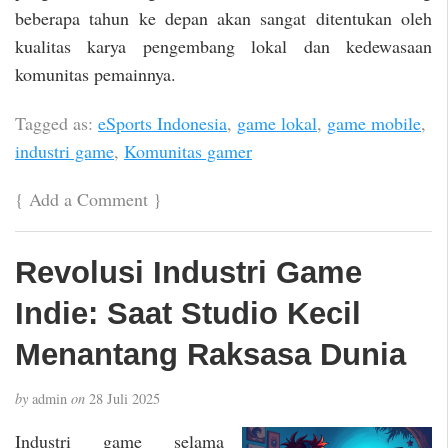
beberapa tahun ke depan akan sangat ditentukan oleh
kualitas karya pengembang lokal dan kedewasaan
komunitas pemainnya.
Tagged as:
eSports Indonesia
,
game lokal
,
game mobile
,
industri game
,
Komunitas gamer
{
Add a Comment
}
Revolusi Industri Game
Indie: Saat Studio Kecil
Menantang Raksasa Dunia
by
admin
on
28 Juli 2025
Industri game selama