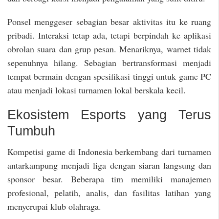
Ponsel menggeser sebagian besar aktivitas itu ke ruang
pribadi. Interaksi tetap ada, tetapi berpindah ke aplikasi
obrolan suara dan grup pesan. Menariknya, warnet tidak
sepenuhnya hilang. Sebagian bertransformasi menjadi
tempat bermain dengan spesifikasi tinggi untuk game PC
atau menjadi lokasi turnamen lokal berskala kecil.
Ekosistem Esports yang Terus
Tumbuh
Kompetisi game di Indonesia berkembang dari turnamen
antarkampung menjadi liga dengan siaran langsung dan
sponsor besar. Beberapa tim memiliki manajemen
profesional, pelatih, analis, dan fasilitas latihan yang
menyerupai klub olahraga.