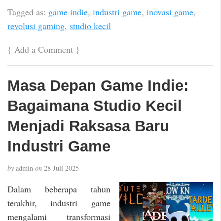
Tagged as:
game indie
,
industri game
,
inovasi game
,
revolusi gaming
,
studio kecil
{
Add a Comment
}
Masa Depan Game Indie:
Bagaimana Studio Kecil
Menjadi Raksasa Baru
Industri Game
by
admin
on
28 Juli 2025
Dalam beberapa tahun
terakhir, industri game
mengalami transformasi