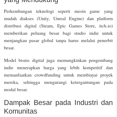
Perkembangan teknologi seperti mesin game yang
mudah diakses (Unity, Unreal Engine) dan platform
distribusi digital (Steam, Epic Games Store, itch.io)
memberikan peluang besar bagi studio indie untuk
menjangkau pasar global tanpa harus melalui penerbit
besar.
Model bisnis digital juga memungkinkan pengembang
indie menerapkan harga yang lebih kompetitif dan
memanfaatkan crowdfunding untuk membiayai proyek
mereka, sehingga mengurangi ketergantungan pada
modal besar.
Dampak Besar pada Industri dan
Komunitas