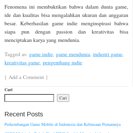
Fenomena ini membuktikan bahwa dalam dunia game,
ide dan kualitas bisa mengalahkan ukuran dan anggaran
besar. Keberhasilan game indie menginspirasi bahwa
siapa pun dengan passion dan kreativitas bisa
menciptakan karya yang mendunia.
Tagged as:
game indie
,
game mendunia
,
industri game
,
kreativitas game
,
pengembang indie
{
Add a Comment
}
Cari
Cari
Recent Posts
Perkembangan Game Mobile di Indonesia dan Kebiasaan Pemainnya