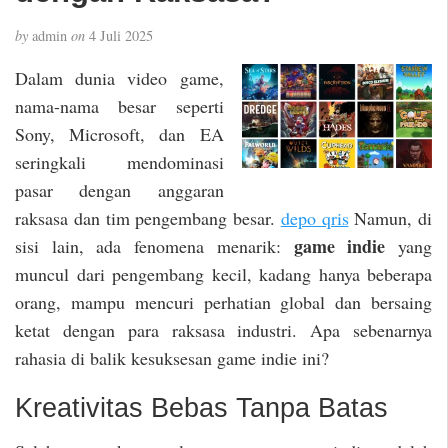
by
admin
on
4 Juli 2025
Dalam dunia video game,
nama-nama besar seperti
Sony, Microsoft, dan EA
seringkali mendominasi
pasar dengan anggaran
raksasa dan tim pengembang besar.
depo qris
Namun, di
game indie
sisi lain, ada fenomena menarik:
yang
muncul dari pengembang kecil, kadang hanya beberapa
orang, mampu mencuri perhatian global dan bersaing
ketat dengan para raksasa industri. Apa sebenarnya
rahasia di balik kesuksesan game indie ini?
Kreativitas Bebas Tanpa Batas