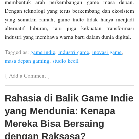
membentuk arah perkembangan game masa depan.
Dengan teknologi yang terus berkembang dan ekosistem
yang semakin ramah, game indie tidak hanya menjadi
alternatif hiburan, tapi juga kekuatan transformasi
industri yang membawa warna baru dalam dunia digital.
Tagged as:
game indie
,
industri game
,
inovasi game
,
masa depan gaming
,
studio kecil
{
Add a Comment
}
Rahasia di Balik Game Indie
yang Mendunia: Kenapa
Mereka Bisa Bersaing
dengan Raksasa?