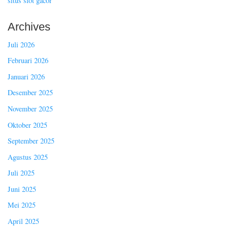
situs slot gacor
Archives
Juli 2026
Februari 2026
Januari 2026
Desember 2025
November 2025
Oktober 2025
September 2025
Agustus 2025
Juli 2025
Juni 2025
Mei 2025
April 2025