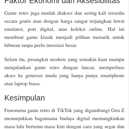
Faktor Ekonomi dan Aksesibilitas
Game retro juga mudah diakses dan sering kali tersedia
secara gratis atau dengan harga sangat terjangkau lewat
emulator, port digital, atau koleksi online. Hal ini
membuat game klasik menjadi pilihan menarik untuk
hiburan tanpa perlu investasi besar.
Selain itu, perangkat modern yang semakin kuat mampu
menjalankan game retro dengan lancar, memperluas
akses ke generasi muda yang hanya punya smartphone
atau laptop biasa.
Kesimpulan
Fenomena game retro di TikTok yang digandrungi Gen Z
menunjukkan bagaimana budaya digital memungkinkan
masa lalu bertemu masa kini dengan cara yang segar dan