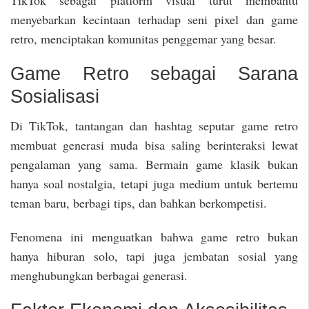
TikTok sebagai platform visual turut membantu
menyebarkan kecintaan terhadap seni pixel dan game
retro, menciptakan komunitas penggemar yang besar.
Game Retro sebagai Sarana
Sosialisasi
Di TikTok, tantangan dan hashtag seputar game retro
membuat generasi muda bisa saling berinteraksi lewat
pengalaman yang sama. Bermain game klasik bukan
hanya soal nostalgia, tetapi juga medium untuk bertemu
teman baru, berbagi tips, dan bahkan berkompetisi.
Fenomena ini menguatkan bahwa game retro bukan
hanya hiburan solo, tapi juga jembatan sosial yang
menghubungkan berbagai generasi.