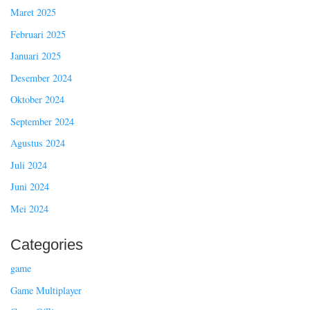
Maret 2025
Februari 2025
Januari 2025
Desember 2024
Oktober 2024
September 2024
Agustus 2024
Juli 2024
Juni 2024
Mei 2024
Categories
game
Game Multiplayer