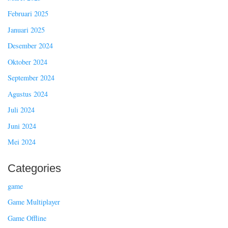
Februari 2025
Januari 2025
Desember 2024
Oktober 2024
September 2024
Agustus 2024
Juli 2024
Juni 2024
Mei 2024
Categories
game
Game Multiplayer
Game Offline