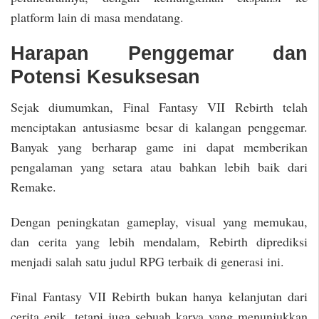
platform lain di masa mendatang.
Harapan Penggemar dan
Potensi Kesuksesan
Sejak diumumkan, Final Fantasy VII Rebirth telah
menciptakan antusiasme besar di kalangan penggemar.
Banyak yang berharap game ini dapat memberikan
pengalaman yang setara atau bahkan lebih baik dari
Remake.
Dengan peningkatan gameplay, visual yang memukau,
dan cerita yang lebih mendalam, Rebirth diprediksi
menjadi salah satu judul RPG terbaik di generasi ini.
Final Fantasy VII Rebirth bukan hanya kelanjutan dari
cerita epik, tetapi juga sebuah karya yang menunjukkan