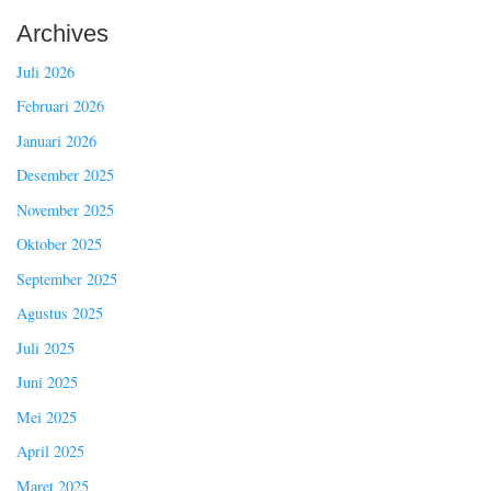
Archives
Juli 2026
Februari 2026
Januari 2026
Desember 2025
November 2025
Oktober 2025
September 2025
Agustus 2025
Juli 2025
Juni 2025
Mei 2025
April 2025
Maret 2025