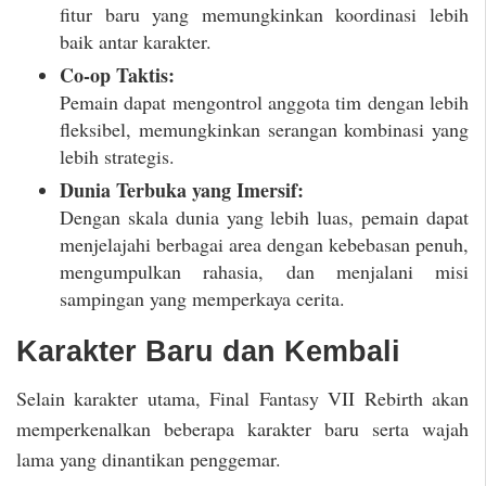
fitur baru yang memungkinkan koordinasi lebih
baik antar karakter.
Co-op Taktis:
Pemain dapat mengontrol anggota tim dengan lebih
fleksibel, memungkinkan serangan kombinasi yang
lebih strategis.
Dunia Terbuka yang Imersif:
Dengan skala dunia yang lebih luas, pemain dapat
menjelajahi berbagai area dengan kebebasan penuh,
mengumpulkan rahasia, dan menjalani misi
sampingan yang memperkaya cerita.
Karakter Baru dan Kembali
Selain karakter utama, Final Fantasy VII Rebirth akan
memperkenalkan beberapa karakter baru serta wajah
lama yang dinantikan penggemar.