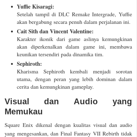
Yuffie Kisaragi:
Setelah tampil di DLC Remake Intergrade, Yuffie
akan bergabung secara penuh dalam perjalanan ini.
Cait Sith dan Vincent Valentine:
Karakter ikonik dari game aslinya kemungkinan
akan diperkenalkan dalam game ini, membawa
keunikan tersendiri pada dinamika tim.
Sephiroth:
Kharisma Sephiroth kembali menjadi sorotan
utama, dengan peran yang lebih dominan dalam
cerita dan kemungkinan gameplay.
Visual dan Audio yang
Memukau
Square Enix dikenal dengan kualitas visual dan audio
yang mengesankan, dan Final Fantasy VII Rebirth tidak