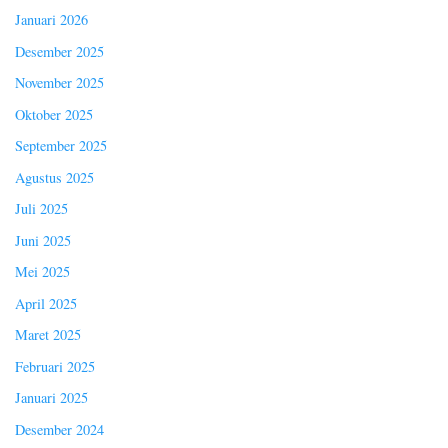
Januari 2026
Desember 2025
November 2025
Oktober 2025
September 2025
Agustus 2025
Juli 2025
Juni 2025
Mei 2025
April 2025
Maret 2025
Februari 2025
Januari 2025
Desember 2024