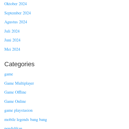
Oktober 2024
September 2024
Agustus 2024
Juli 2024
Juni 2024
Mei 2024
Categories
game
Game Multiplayer
Game Offline
Game Online
game playstasion
mobile legends bang bang
pendidikan