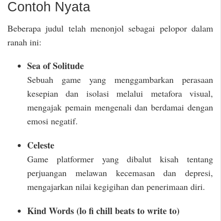
Contoh Nyata
Beberapa judul telah menonjol sebagai pelopor dalam
ranah ini:
Sea of Solitude
Sebuah game yang menggambarkan perasaan
kesepian dan isolasi melalui metafora visual,
mengajak pemain mengenali dan berdamai dengan
emosi negatif.
Celeste
Game platformer yang dibalut kisah tentang
perjuangan melawan kecemasan dan depresi,
mengajarkan nilai kegigihan dan penerimaan diri.
Kind Words (lo fi chill beats to write to)