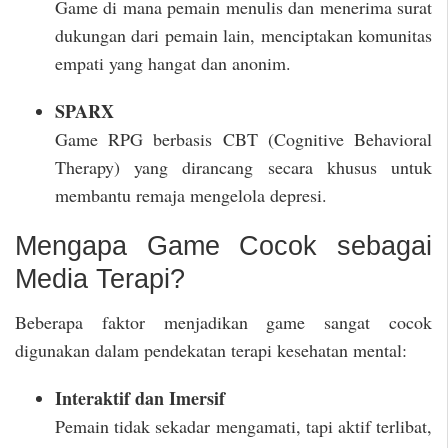
Game di mana pemain menulis dan menerima surat
dukungan dari pemain lain, menciptakan komunitas
empati yang hangat dan anonim.
SPARX
Game RPG berbasis CBT (Cognitive Behavioral
Therapy) yang dirancang secara khusus untuk
membantu remaja mengelola depresi.
Mengapa Game Cocok sebagai
Media Terapi?
Beberapa faktor menjadikan game sangat cocok
digunakan dalam pendekatan terapi kesehatan mental:
Interaktif dan Imersif
Pemain tidak sekadar mengamati, tapi aktif terlibat,