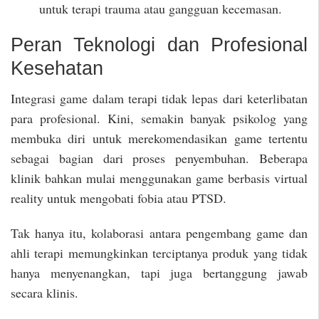
untuk terapi trauma atau gangguan kecemasan.
Peran Teknologi dan Profesional
Kesehatan
Integrasi game dalam terapi tidak lepas dari keterlibatan
para profesional. Kini, semakin banyak psikolog yang
membuka diri untuk merekomendasikan game tertentu
sebagai bagian dari proses penyembuhan. Beberapa
klinik bahkan mulai menggunakan game berbasis virtual
reality untuk mengobati fobia atau PTSD.
Tak hanya itu, kolaborasi antara pengembang game dan
ahli terapi memungkinkan terciptanya produk yang tidak
hanya menyenangkan, tapi juga bertanggung jawab
secara klinis.