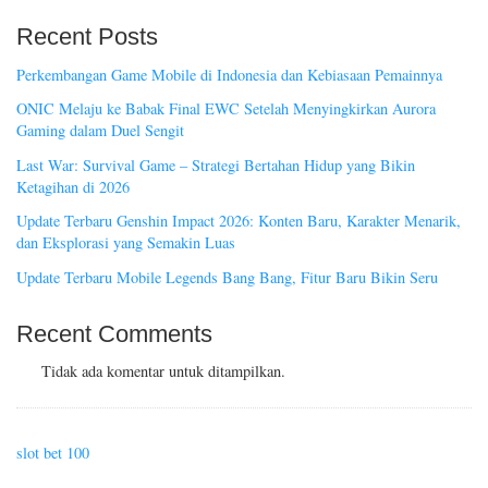
Recent Posts
Perkembangan Game Mobile di Indonesia dan Kebiasaan Pemainnya
ONIC Melaju ke Babak Final EWC Setelah Menyingkirkan Aurora
Gaming dalam Duel Sengit
Last War: Survival Game – Strategi Bertahan Hidup yang Bikin
Ketagihan di 2026
Update Terbaru Genshin Impact 2026: Konten Baru, Karakter Menarik,
dan Eksplorasi yang Semakin Luas
Update Terbaru Mobile Legends Bang Bang, Fitur Baru Bikin Seru
Recent Comments
Tidak ada komentar untuk ditampilkan.
slot bet 100