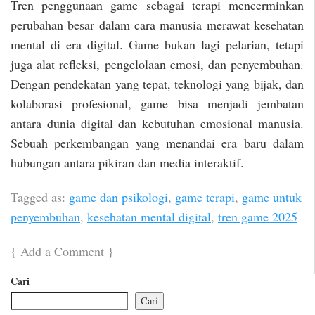
Tren penggunaan game sebagai terapi mencerminkan
perubahan besar dalam cara manusia merawat kesehatan
mental di era digital. Game bukan lagi pelarian, tetapi
juga alat refleksi, pengelolaan emosi, dan penyembuhan.
Dengan pendekatan yang tepat, teknologi yang bijak, dan
kolaborasi profesional, game bisa menjadi jembatan
antara dunia digital dan kebutuhan emosional manusia.
Sebuah perkembangan yang menandai era baru dalam
hubungan antara pikiran dan media interaktif.
Tagged as:
game dan psikologi
,
game terapi
,
game untuk
penyembuhan
,
kesehatan mental digital
,
tren game 2025
{
Add a Comment
}
Cari
Cari