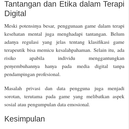
Tantangan dan Etika dalam Terapi
Digital
Meski potensinya besar, penggunaan game dalam terapi
kesehatan mental juga menghadapi tantangan. Belum
adanya regulasi yang jelas tentang klasifikasi game
terapeutik bisa memicu kesalahpahaman. Selain itu, ada
risiko apabila individu menggantungkan
penyembuhannya hanya pada media digital tanpa
pendampingan profesional.
Masalah privasi dan data pengguna juga menjadi
sorotan, terutama pada game yang melibatkan aspek
sosial atau pengumpulan data emosional.
Kesimpulan