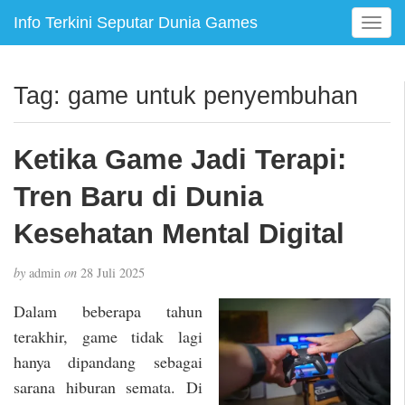
Info Terkini Seputar Dunia Games
T
o
g
g
Tag:
game untuk penyembuhan
l
e
n
Ketika Game Jadi Terapi:
a
v
Tren Baru di Dunia
i
g
Kesehatan Mental Digital
a
t
by
admin
on
28 Juli 2025
i
o
Dalam beberapa tahun
n
terakhir, game tidak lagi
hanya dipandang sebagai
sarana hiburan semata. Di