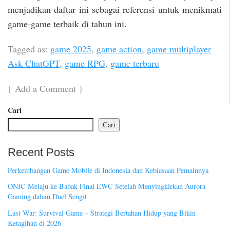
menjadikan daftar ini sebagai referensi untuk menikmati
game-game terbaik di tahun ini.
Tagged as:
game 2025
,
game action
,
game multiplayer
Ask ChatGPT
,
game RPG
,
game terbaru
{
Add a Comment
}
Cari
Cari
Recent Posts
Perkembangan Game Mobile di Indonesia dan Kebiasaan Pemainnya
ONIC Melaju ke Babak Final EWC Setelah Menyingkirkan Aurora
Gaming dalam Duel Sengit
Last War: Survival Game – Strategi Bertahan Hidup yang Bikin
Ketagihan di 2026