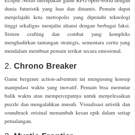
Eclipse Nexus merupakan game RPG open-world dengan
dunia futuristik yang luas dan dinamis. Pemain dapat
menjelajahi kota metropolis yang dipenuhi teknologi
tinggi sekaligus menjalin aliansi dengan berbagai faksi.
Sistem crafting dan combat yang kompleks
menghadirkan tantangan strategis, sementara cerita yang
mendalam membuat pemain terikat secara emosional.
2.
Chrono Breaker
Game bergenre action-adventure ini mengusung konsep
manipulasi waktu yang inovatif. Pemain bisa memutar
balik waktu atau mempercepatnya untuk menyelesaikan
puzzle dan mengalahkan musuh. Visualisasi artistik dan
soundtrack orisinal menambah kesan epik dalam setiap
petualangan.