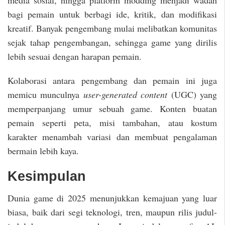
bagi pemain untuk berbagi ide, kritik, dan modifikasi
kreatif. Banyak pengembang mulai melibatkan komunitas
sejak tahap pengembangan, sehingga game yang dirilis
lebih sesuai dengan harapan pemain.
Kolaborasi antara pengembang dan pemain ini juga
memicu munculnya
user-generated content
(UGC) yang
memperpanjang umur sebuah game. Konten buatan
pemain seperti peta, misi tambahan, atau kostum
karakter menambah variasi dan membuat pengalaman
bermain lebih kaya.
Kesimpulan
Dunia game di 2025 menunjukkan kemajuan yang luar
biasa, baik dari segi teknologi, tren, maupun rilis judul-