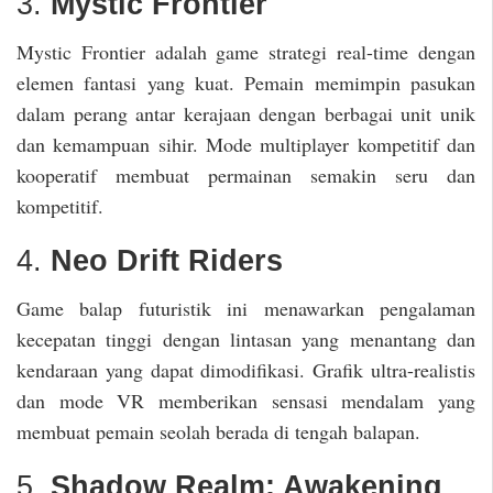
3.
Mystic Frontier
Mystic Frontier adalah game strategi real-time dengan
elemen fantasi yang kuat. Pemain memimpin pasukan
dalam perang antar kerajaan dengan berbagai unit unik
dan kemampuan sihir. Mode multiplayer kompetitif dan
kooperatif membuat permainan semakin seru dan
kompetitif.
4.
Neo Drift Riders
Game balap futuristik ini menawarkan pengalaman
kecepatan tinggi dengan lintasan yang menantang dan
kendaraan yang dapat dimodifikasi. Grafik ultra-realistis
dan mode VR memberikan sensasi mendalam yang
membuat pemain seolah berada di tengah balapan.
5.
Shadow Realm: Awakening