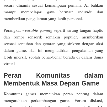
secara dinamis sesuai kemampuan pemain. AI bahkan
mampu mempelajari gaya bermain individu dan
memberikan pengalaman yang lebih personal.
Perangkat
wearable gaming
seperti sarung tangan haptic
dan rompi sensorik semakin populer, memberikan
sensasi sentuhan dan getaran yang sinkron dengan aksi
dalam game. Hal ini menghadirkan pengalaman yang
lebih imersif, seolah benar-benar berada di dalam dunia
virtual.
Peran Komunitas dalam
Membentuk Masa Depan Game
Komunitas gamer memainkan peran penting dalam
mengarahkan perkembangan game. Forum diskusi,
media sosial, hingga platform modding menjadi wadah