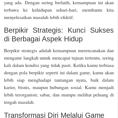
yang ada. Dengan sering berlatih, kemampuan ini akan
terbawa ke kehidupan sehari-hari, membantu kita
menyelesaikan masalah lebih efektif.
Berpikir Strategis: Kunci Sukses
di Berbagai Aspek Hidup
Berpikir strategis adalah kemampuan merencanakan dan
mengatur langkah untuk mencapai tujuan tertentu, sering
kali dalam kondisi yang tidak pasti. Ketika kamu terbiasa
dengan pola berpikir seperti ini dalam game, kamu akan
lebih siap menghadapi tantangan nyata, baik dalam
karier, bisnis, maupun hubungan sosial. Kamu menjadi
lebih terorganisir, sabar, dan mampu melihat peluang di
tengah masalah.
Transformasi Diri Melalui Game