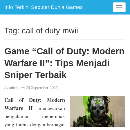
Info Terkini Seputar Dunia Games
T
o
g
g
Tag:
call of duty mwii
l
e
n
Game “Call of Duty: Modern
a
v
Warfare II”: Tips Menjadi
i
g
Sniper Terbaik
a
t
by
admin
on
20 September 2025
i
o
Call of Duty: Modern
n
Warfare II
menawarkan
pengalaman menembak
yang intens dengan berbagai